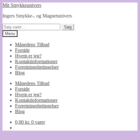
Spring
Spring
Mit Smykkeunivers
til
til
Ingers Smykke-, og Magnetunivers
navigation
indhold
Søg
Søg
efter:
Menu
Månedens Tilbud
Forside
Hvem er jeg?
Kontaktinformationer
Forretningsbetingelser
Blog
Månedens Tilbud
Forside
Hvem er jeg?
Kontaktinformationer
Forretningsbetingelser
Blog
0,00
kr.
0 varer