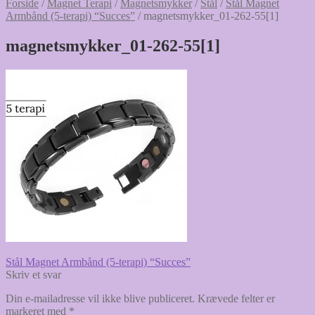
Forside
/
Magnet Terapi
/
Magnetsmykker
/
Stål
/
Stål Magnet
Armbånd (5-terapi) “Succes”
/
magnetsmykker_01-262-55[1]
magnetsmykker_01-262-55[1]
Indlægsnavigation
Forrige
Stål Magnet Armbånd (5-terapi) “Succes”
indlæg:
Skriv et svar
Din e-mailadresse vil ikke blive publiceret.
Krævede felter er
markeret med
*