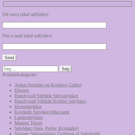
Dit navn (skal udfyldes)
Din e-mail (skal udfyldes)
Søg
efter:
Produktkategorier
Annas Smukke og Kreative Galleri
Diverse
Handycraft Sterling Sølvsmykker
Handycraft Viklede Kobber Smykker
Herresmykker
Knyttede Smykker/Macramé
Lædersmykker
Magnet Terapi
Smykker (Sten, Perler, Krystaller)
Vintage Sølvsmykker, Genbrug af Sølvbestik