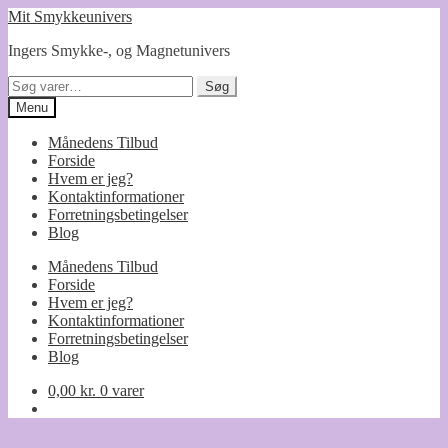
Spring
Spring
Mit Smykkeunivers
til
til
Ingers Smykke-, og Magnetunivers
navigation
indhold
Søg
Søg
efter:
Menu
Månedens Tilbud
Forside
Hvem er jeg?
Kontaktinformationer
Forretningsbetingelser
Blog
Månedens Tilbud
Forside
Hvem er jeg?
Kontaktinformationer
Forretningsbetingelser
Blog
0,00
kr.
0 varer