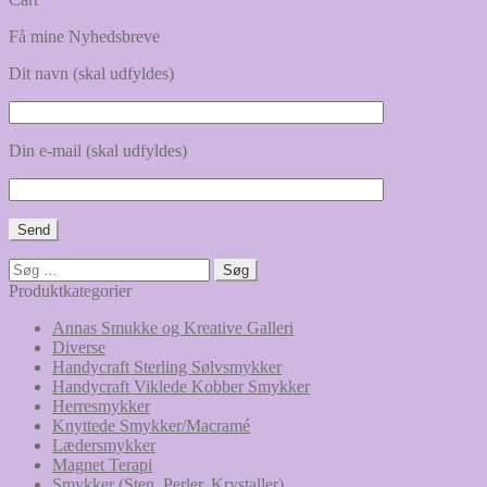
Få mine Nyhedsbreve
Dit navn (skal udfyldes)
Din e-mail (skal udfyldes)
Søg
efter:
Produktkategorier
Annas Smukke og Kreative Galleri
Diverse
Handycraft Sterling Sølvsmykker
Handycraft Viklede Kobber Smykker
Herresmykker
Knyttede Smykker/Macramé
Lædersmykker
Magnet Terapi
Smykker (Sten, Perler, Krystaller)