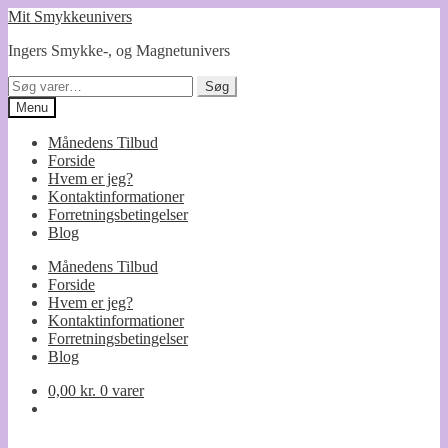
Spring
Spring
Mit Smykkeunivers
til
til
Ingers Smykke-, og Magnetunivers
navigation
indhold
Søg
Søg
efter:
Menu
Månedens Tilbud
Forside
Hvem er jeg?
Kontaktinformationer
Forretningsbetingelser
Blog
Månedens Tilbud
Forside
Hvem er jeg?
Kontaktinformationer
Forretningsbetingelser
Blog
0,00
kr.
0 varer