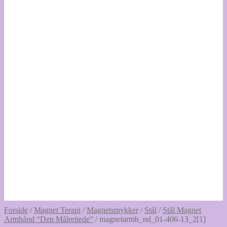
Forside
/
Magnet Terapi
/
Magnetsmykker
/
Stål
/
Stål Magnet
Armbånd “Den Målrettede”
/
magnetarmb_nd_01-406-13_2[1]