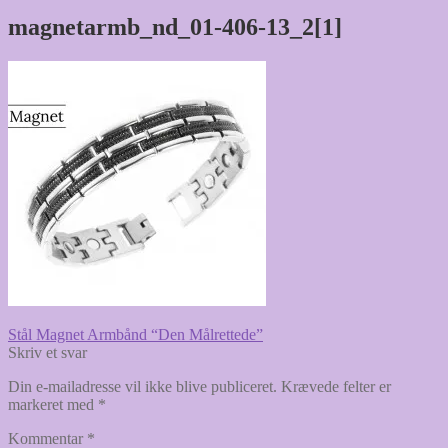
magnetarmb_nd_01-406-13_2[1]
Indlægsnavigation
Forrige
Stål Magnet Armbånd “Den Målrettede”
indlæg:
Skriv et svar
Din e-mailadresse vil ikke blive publiceret.
Krævede felter er
markeret med
*
Kommentar
*