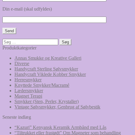
Din e-mail (skal udfyldes)
Søg
efter:
Produktkategorier
Annas Smukke og Kreative Galleri
Diverse
Handycraft Sterling Sølvsmykker
Handycraft Viklede Kobber Smykker
Herresmykker
Knyttede Smykker/Macramé
Lædersmykker
Magnet Terapi
Smykker (Sten, Perler, Krystaller)
Vintage Sølvsmykker, Genbrug af Sølvbestik
Seneste indlæg
“Kazuri” Kenyansk Keramik Armbånd med Lås
“Tiltrukket eller frastødt” Om Magneter som behandling