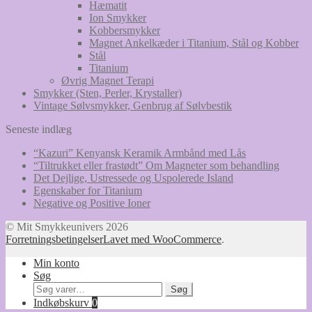
Hæmatit
Ion Smykker
Kobbersmykker
Magnet Ankelkæder i Titanium, Stål og Kobber
Stål
Titanium
Øvrig Magnet Terapi
Smykker (Sten, Perler, Krystaller)
Vintage Sølvsmykker, Genbrug af Sølvbestik
Seneste indlæg
“Kazuri” Kenyansk Keramik Armbånd med Lås
“Tiltrukket eller frastødt” Om Magneter som behandling
Det Dejlige, Ustressede og Uspolerede Island
Egenskaber for Titanium
Negative og Positive Ioner
© Mit Smykkeunivers 2026
Forretningsbetingelser
Lavet med WooCommerce
.
Min konto
Søg
Søg
Søg
efter:
Indkøbskurv
0