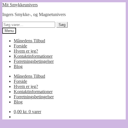
Spring
Spring
Mit Smykkeunivers
til
til
Ingers Smykke-, og Magnetunivers
navigation
indhold
Søg
Søg
efter:
Menu
Månedens Tilbud
Forside
Hvem er jeg?
Kontaktinformationer
Forretningsbetingelser
Blog
Månedens Tilbud
Forside
Hvem er jeg?
Kontaktinformationer
Forretningsbetingelser
Blog
0,00
kr.
0 varer