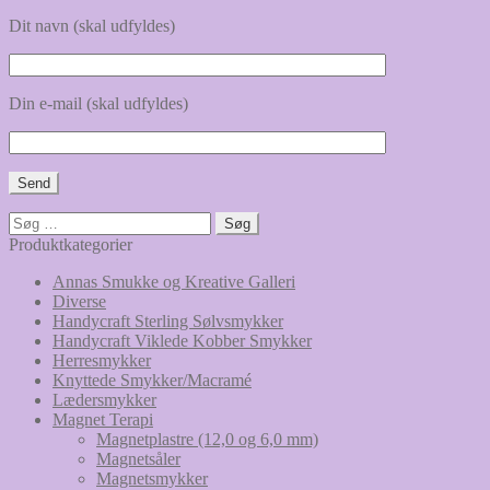
Dit navn (skal udfyldes)
Din e-mail (skal udfyldes)
Søg
efter:
Produktkategorier
Annas Smukke og Kreative Galleri
Diverse
Handycraft Sterling Sølvsmykker
Handycraft Viklede Kobber Smykker
Herresmykker
Knyttede Smykker/Macramé
Lædersmykker
Magnet Terapi
Magnetplastre (12,0 og 6,0 mm)
Magnetsåler
Magnetsmykker