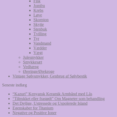
Fisk
Jomfru
Krebs
Løve
Skorpion
Skytte
Stenbuk
Tvilling
Tyr
Vandmand
Vædder
Vægt
Julesmykker
Smykkesæt
Vedhæng
Øreringe/Ørekroge
Vintage Sølvsmykker, Genbrug af Sølvbestik
Seneste indlæg
“Kazuri” Kenyansk Keramik Armbånd med Lås
“Tiltrukket eller frastødt” Om Magneter som behandling
Det Dejlige, Ustressede og Uspolerede Island
Egenskaber for Titanium
Negative og Positive Ioner