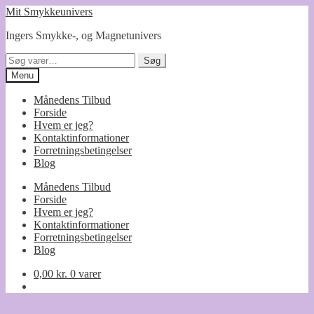
Spring
Spring
Mit Smykkeunivers
til
til
Ingers Smykke-, og Magnetunivers
navigation
indhold
Søg
Søg
efter:
Menu
Månedens Tilbud
Forside
Hvem er jeg?
Kontaktinformationer
Forretningsbetingelser
Blog
Månedens Tilbud
Forside
Hvem er jeg?
Kontaktinformationer
Forretningsbetingelser
Blog
0,00
kr.
0 varer