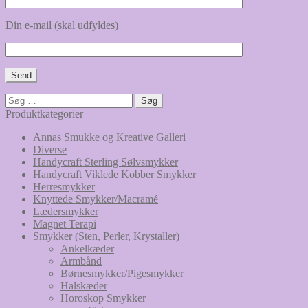
Din e-mail (skal udfyldes)
Søg
efter:
Produktkategorier
Annas Smukke og Kreative Galleri
Diverse
Handycraft Sterling Sølvsmykker
Handycraft Viklede Kobber Smykker
Herresmykker
Knyttede Smykker/Macramé
Lædersmykker
Magnet Terapi
Smykker (Sten, Perler, Krystaller)
Ankelkæder
Armbånd
Børnesmykker/Pigesmykker
Halskæder
Horoskop Smykker