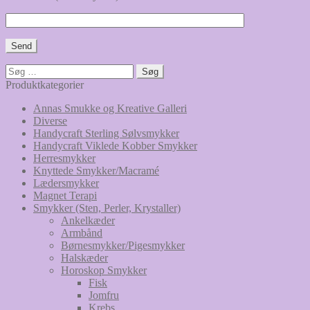
Søg
efter:
Produktkategorier
Annas Smukke og Kreative Galleri
Diverse
Handycraft Sterling Sølvsmykker
Handycraft Viklede Kobber Smykker
Herresmykker
Knyttede Smykker/Macramé
Lædersmykker
Magnet Terapi
Smykker (Sten, Perler, Krystaller)
Ankelkæder
Armbånd
Børnesmykker/Pigesmykker
Halskæder
Horoskop Smykker
Fisk
Jomfru
Krebs