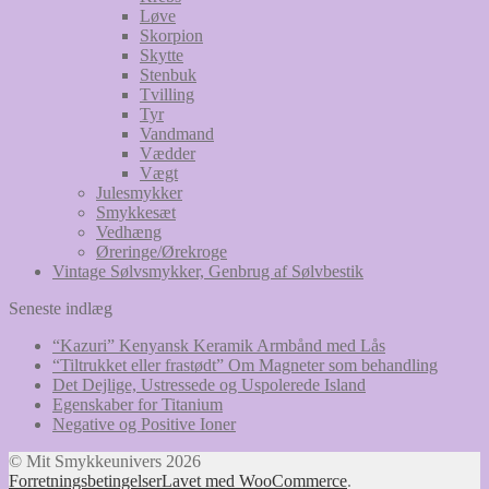
Løve
Skorpion
Skytte
Stenbuk
Tvilling
Tyr
Vandmand
Vædder
Vægt
Julesmykker
Smykkesæt
Vedhæng
Øreringe/Ørekroge
Vintage Sølvsmykker, Genbrug af Sølvbestik
Seneste indlæg
“Kazuri” Kenyansk Keramik Armbånd med Lås
“Tiltrukket eller frastødt” Om Magneter som behandling
Det Dejlige, Ustressede og Uspolerede Island
Egenskaber for Titanium
Negative og Positive Ioner
© Mit Smykkeunivers 2026
Forretningsbetingelser
Lavet med WooCommerce
.