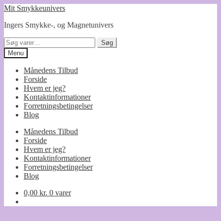
Spring
Spring
Mit Smykkeunivers
til
til
Ingers Smykke-, og Magnetunivers
navigation
indhold
Søg
Søg
efter:
Menu
Månedens Tilbud
Forside
Hvem er jeg?
Kontaktinformationer
Forretningsbetingelser
Blog
Månedens Tilbud
Forside
Hvem er jeg?
Kontaktinformationer
Forretningsbetingelser
Blog
0,00
kr.
0 varer