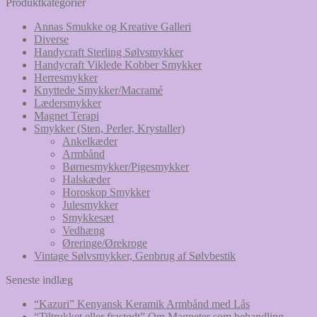
Produktkategorier
Annas Smukke og Kreative Galleri
Diverse
Handycraft Sterling Sølvsmykker
Handycraft Viklede Kobber Smykker
Herresmykker
Knyttede Smykker/Macramé
Lædersmykker
Magnet Terapi
Smykker (Sten, Perler, Krystaller)
Ankelkæder
Armbånd
Børnesmykker/Pigesmykker
Halskæder
Horoskop Smykker
Julesmykker
Smykkesæt
Vedhæng
Øreringe/Ørekroge
Vintage Sølvsmykker, Genbrug af Sølvbestik
Seneste indlæg
“Kazuri” Kenyansk Keramik Armbånd med Lås
“Tiltrukket eller frastødt” Om Magneter som behandling