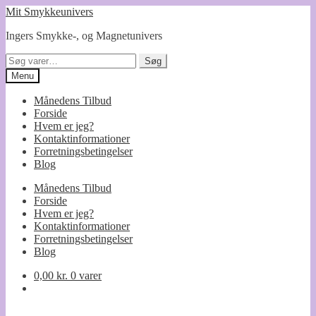
Spring
Spring
Mit Smykkeunivers
til
til
Ingers Smykke-, og Magnetunivers
navigation
indhold
Søg
Søg
efter:
Menu
Månedens Tilbud
Forside
Hvem er jeg?
Kontaktinformationer
Forretningsbetingelser
Blog
Månedens Tilbud
Forside
Hvem er jeg?
Kontaktinformationer
Forretningsbetingelser
Blog
0,00
kr.
0 varer