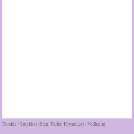
Forside
/
Smykker (Sten, Perler, Krystaller)
/
Vedhæng