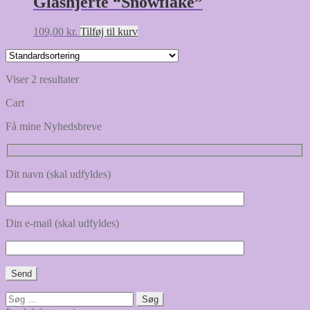
Glashjerte “Snowflake”
109,00
kr.
Tilføj til kurv
Viser 2 resultater
Cart
Få mine Nyhedsbreve
Dit navn (skal udfyldes)
Din e-mail (skal udfyldes)
Søg
efter: