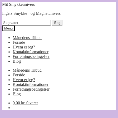
Spring
Spring
Mit Smykkeunivers
til
til
Ingers Smykke-, og Magnetunivers
navigation
indhold
Søg
Søg
efter:
Menu
Månedens Tilbud
Forside
Hvem er jeg?
Kontaktinformationer
Forretningsbetingelser
Blog
Månedens Tilbud
Forside
Hvem er jeg?
Kontaktinformationer
Forretningsbetingelser
Blog
0,00
kr.
0 varer