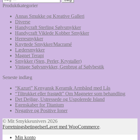
efter:
Produktkategorier
Annas Smukke og Kreative Galleri
Diverse
Handycraft Sterling Sølvsmykker
Handycraft Viklede Kobber Smykker
Herresmykker
Knyttede Smykker/Macramé
Lædersmykker
Magnet Terapi
Smykker (Sten, Perler, Krystaller)
Vintage Sølvsmykker, Genbrug af Sølvbestik
Seneste indlæg
“Kazuri” Kenyansk Keramik Armbånd med Lås
“Tiltrukket eller frastødt” Om Magneter som behandling
Det Dejlige, Ustressede og Uspolerede Island
Egenskaber for Titanium
Negative og Positive Ioner
© Mit Smykkeunivers 2026
Forretningsbetingelser
Lavet med WooCommerce
.
Min konto