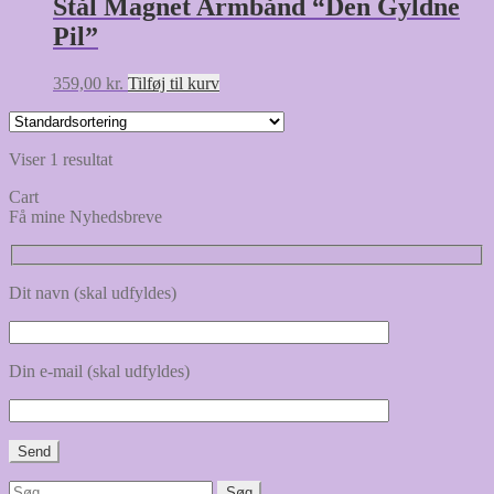
Stål Magnet Armbånd “Den Gyldne
Pil”
359,00
kr.
Tilføj til kurv
Viser 1 resultat
Cart
Få mine Nyhedsbreve
Dit navn (skal udfyldes)
Din e-mail (skal udfyldes)
Søg