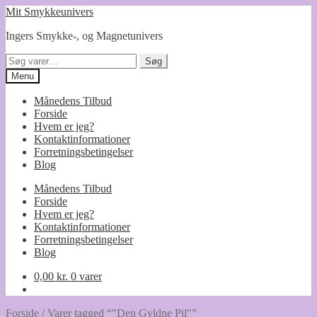
Spring
Spring
Mit Smykkeunivers
til
til
Ingers Smykke-, og Magnetunivers
navigation
indhold
Søg
Søg
efter:
Menu
Månedens Tilbud
Forside
Hvem er jeg?
Kontaktinformationer
Forretningsbetingelser
Blog
Månedens Tilbud
Forside
Hvem er jeg?
Kontaktinformationer
Forretningsbetingelser
Blog
0,00
kr.
0 varer
Forside
/
Varer tagged “"Den Gyldne Pil"”