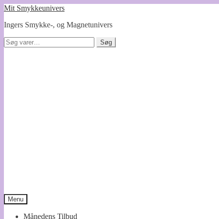
Spring
Spring
Mit Smykkeunivers
til
til
Ingers Smykke-, og Magnetunivers
navigation
indhold
Søg
Søg
efter:
Menu
Månedens Tilbud