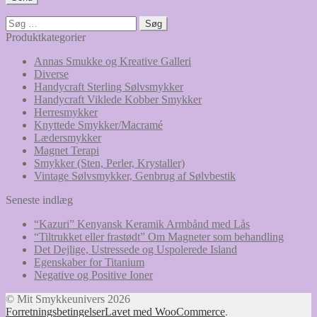
Søg
efter:
Produktkategorier
Annas Smukke og Kreative Galleri
Diverse
Handycraft Sterling Sølvsmykker
Handycraft Viklede Kobber Smykker
Herresmykker
Knyttede Smykker/Macramé
Lædersmykker
Magnet Terapi
Smykker (Sten, Perler, Krystaller)
Vintage Sølvsmykker, Genbrug af Sølvbestik
Seneste indlæg
“Kazuri” Kenyansk Keramik Armbånd med Lås
“Tiltrukket eller frastødt” Om Magneter som behandling
Det Dejlige, Ustressede og Uspolerede Island
Egenskaber for Titanium
Negative og Positive Ioner
© Mit Smykkeunivers 2026
Forretningsbetingelser
Lavet med WooCommerce
.