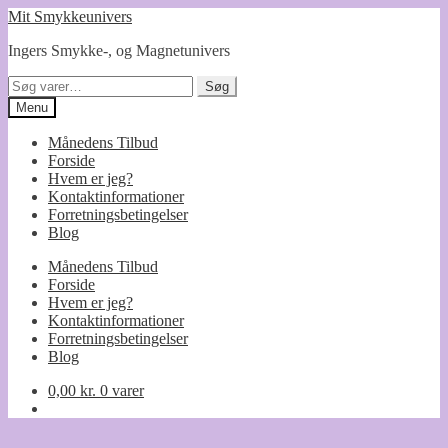
Spring
Spring
Mit Smykkeunivers
til
til
Ingers Smykke-, og Magnetunivers
navigation
indhold
Søg
Søg
efter:
Menu
Månedens Tilbud
Forside
Hvem er jeg?
Kontaktinformationer
Forretningsbetingelser
Blog
Månedens Tilbud
Forside
Hvem er jeg?
Kontaktinformationer
Forretningsbetingelser
Blog
0,00
kr.
0 varer