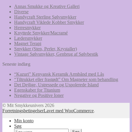
Annas Smukke og Kreative Galleri
Diverse
Handycraft Sterling Sølvsmykker
Handycraft Viklede Kobber Smykker
Herresmykker
Knyttede Smykker/Macramé
Lædersmykker
Magnet Terapi
Smykker (Sten, Perler, Krystaller)
Vintage Sølvsmykker, Genbrug af Sølvbestik
Seneste indlæg
“Kazuri” Kenyansk Keramik Armbånd med Lås
“Tiltrukket eller frastødt” Om Magneter som behandling
Det Dejlige, Ustressede og Uspolerede Island
Egenskaber for Titanium
Negative og Positive Ioner
© Mit Smykkeunivers 2026
Forretningsbetingelser
Lavet med WooCommerce
.
Min konto
Søg
Søg
Søg