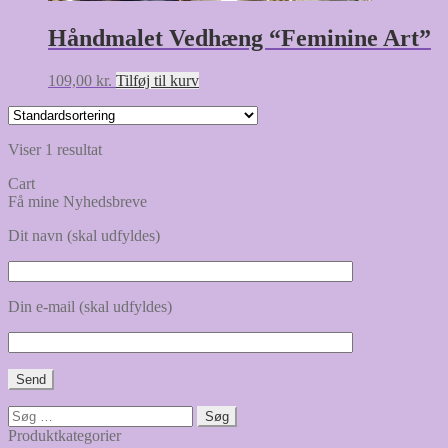
Håndmalet Vedhæng “Feminine Art”
109,00
kr.
Tilføj til kurv
Viser 1 resultat
Cart
Få mine Nyhedsbreve
Dit navn (skal udfyldes)
Din e-mail (skal udfyldes)
Søg
efter:
Produktkategorier