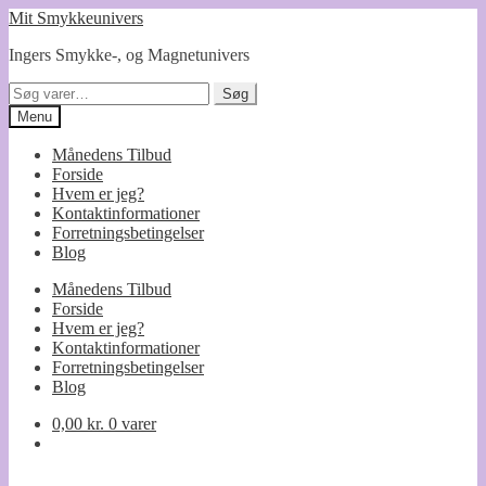
Spring
Spring
Mit Smykkeunivers
til
til
Ingers Smykke-, og Magnetunivers
navigation
indhold
Søg
Søg
efter:
Menu
Månedens Tilbud
Forside
Hvem er jeg?
Kontaktinformationer
Forretningsbetingelser
Blog
Månedens Tilbud
Forside
Hvem er jeg?
Kontaktinformationer
Forretningsbetingelser
Blog
0,00
kr.
0 varer