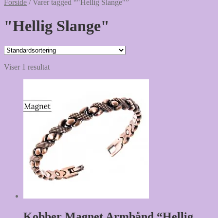
Forside
/
Varer tagged “"Hellig Slange"”
"Hellig Slange"
Viser 1 resultat
Kobber Magnet Armbånd “Hellig