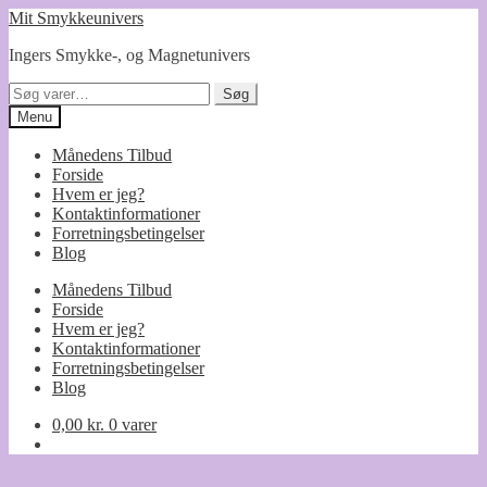
Spring
Spring
Mit Smykkeunivers
til
til
Ingers Smykke-, og Magnetunivers
navigation
indhold
Søg
Søg
efter:
Menu
Månedens Tilbud
Forside
Hvem er jeg?
Kontaktinformationer
Forretningsbetingelser
Blog
Månedens Tilbud
Forside
Hvem er jeg?
Kontaktinformationer
Forretningsbetingelser
Blog
0,00
kr.
0 varer