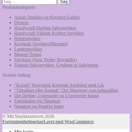
Søg
efter:
Produktkategorier
Annas Smukke og Kreative Galleri
Diverse
Handycraft Sterling Sølvsmykker
Handycraft Viklede Kobber Smykker
Herresmykker
Knyttede Smykker/Macramé
Lædersmykker
Magnet Terapi
Smykker (Sten, Perler, Krystaller)
Vintage Sølvsmykker, Genbrug af Sølvbestik
Seneste indlæg
“Kazuri” Kenyansk Keramik Armbånd med Lås
“Tiltrukket eller frastødt” Om Magneter som behandling
Det Dejlige, Ustressede og Uspolerede Island
Egenskaber for Titanium
Negative og Positive Ioner
© Mit Smykkeunivers 2026
Forretningsbetingelser
Lavet med WooCommerce
.
Min konto