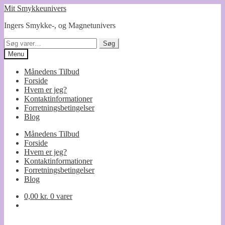
Spring
Spring
Mit Smykkeunivers
til
til
Ingers Smykke-, og Magnetunivers
navigation
indhold
Søg
Søg
efter:
Menu
Månedens Tilbud
Forside
Hvem er jeg?
Kontaktinformationer
Forretningsbetingelser
Blog
Månedens Tilbud
Forside
Hvem er jeg?
Kontaktinformationer
Forretningsbetingelser
Blog
0,00
kr.
0 varer