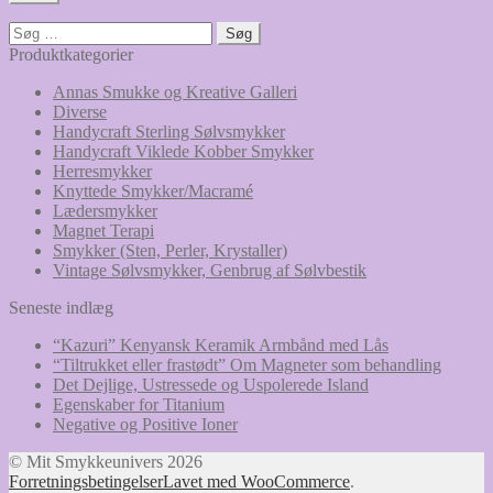
Søg
efter:
Produktkategorier
Annas Smukke og Kreative Galleri
Diverse
Handycraft Sterling Sølvsmykker
Handycraft Viklede Kobber Smykker
Herresmykker
Knyttede Smykker/Macramé
Lædersmykker
Magnet Terapi
Smykker (Sten, Perler, Krystaller)
Vintage Sølvsmykker, Genbrug af Sølvbestik
Seneste indlæg
“Kazuri” Kenyansk Keramik Armbånd med Lås
“Tiltrukket eller frastødt” Om Magneter som behandling
Det Dejlige, Ustressede og Uspolerede Island
Egenskaber for Titanium
Negative og Positive Ioner
© Mit Smykkeunivers 2026
Forretningsbetingelser
Lavet med WooCommerce
.