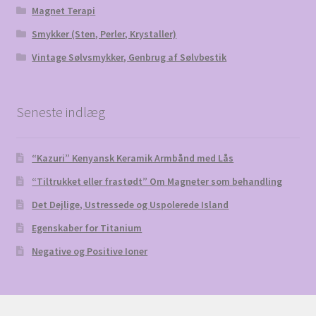
Magnet Terapi
Smykker (Sten, Perler, Krystaller)
Vintage Sølvsmykker, Genbrug af Sølvbestik
Seneste indlæg
“Kazuri” Kenyansk Keramik Armbånd med Lås
“Tiltrukket eller frastødt” Om Magneter som behandling
Det Dejlige, Ustressede og Uspolerede Island
Egenskaber for Titanium
Negative og Positive Ioner