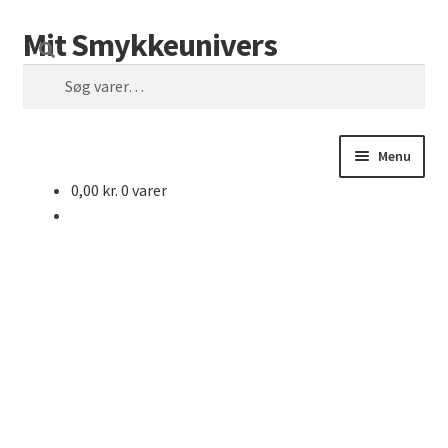
Mit Smykkeunivers
Spring
Spring
Søg
til
til
Søg
navigation
indhold
efter:
Menu
0,00
kr.
0 varer
Månedens Tilbud
Forside
Hvem er jeg?
Kontaktinformationer
Forretningsbetingelser