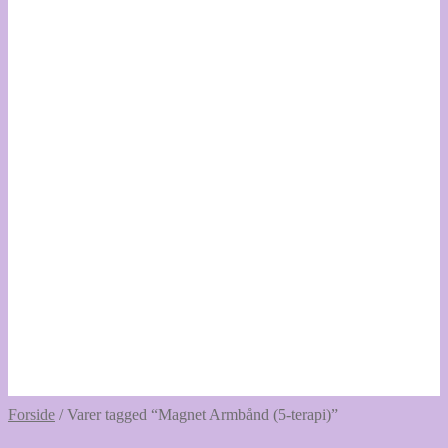
Forside
/
Varer tagged “Magnet Armbånd (5-terapi)”