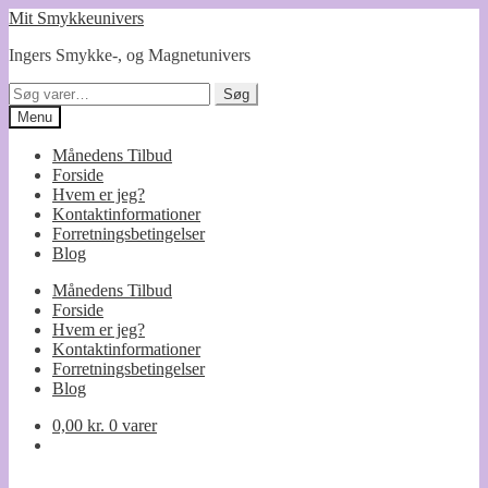
Spring
Spring
Mit Smykkeunivers
til
til
Ingers Smykke-, og Magnetunivers
navigation
indhold
Søg
Søg
efter:
Menu
Månedens Tilbud
Forside
Hvem er jeg?
Kontaktinformationer
Forretningsbetingelser
Blog
Månedens Tilbud
Forside
Hvem er jeg?
Kontaktinformationer
Forretningsbetingelser
Blog
0,00
kr.
0 varer