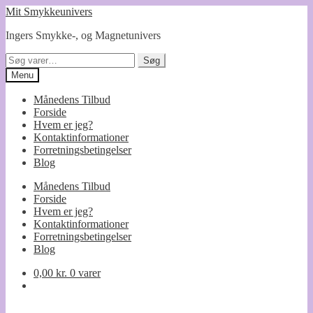
Spring
Spring
Mit Smykkeunivers
til
til
Ingers Smykke-, og Magnetunivers
navigation
indhold
Søg
Søg
efter:
Menu
Månedens Tilbud
Forside
Hvem er jeg?
Kontaktinformationer
Forretningsbetingelser
Blog
Månedens Tilbud
Forside
Hvem er jeg?
Kontaktinformationer
Forretningsbetingelser
Blog
0,00
kr.
0 varer