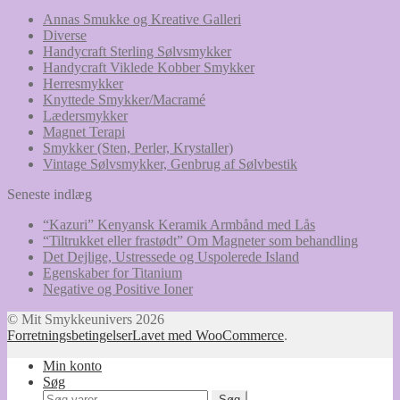
Annas Smukke og Kreative Galleri
Diverse
Handycraft Sterling Sølvsmykker
Handycraft Viklede Kobber Smykker
Herresmykker
Knyttede Smykker/Macramé
Lædersmykker
Magnet Terapi
Smykker (Sten, Perler, Krystaller)
Vintage Sølvsmykker, Genbrug af Sølvbestik
Seneste indlæg
“Kazuri” Kenyansk Keramik Armbånd med Lås
“Tiltrukket eller frastødt” Om Magneter som behandling
Det Dejlige, Ustressede og Uspolerede Island
Egenskaber for Titanium
Negative og Positive Ioner
© Mit Smykkeunivers 2026
Forretningsbetingelser
Lavet med WooCommerce
.
Min konto
Søg
Søg
Søg