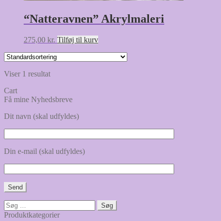
“Natteravnen” Akrylmaleri
275,00
kr.
Tilføj til kurv
Viser 1 resultat
Cart
Få mine Nyhedsbreve
Dit navn (skal udfyldes)
Din e-mail (skal udfyldes)
Søg
efter:
Produktkategorier