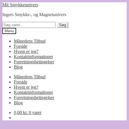
Spring
Spring
Mit Smykkeunivers
til
til
Ingers Smykke-, og Magnetunivers
navigation
indhold
Søg
Søg
efter:
Menu
Månedens Tilbud
Forside
Hvem er jeg?
Kontaktinformationer
Forretningsbetingelser
Blog
Månedens Tilbud
Forside
Hvem er jeg?
Kontaktinformationer
Forretningsbetingelser
Blog
0,00
kr.
0 varer