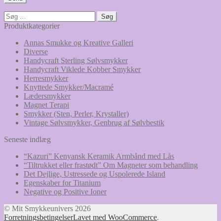
Søg
efter:
Produktkategorier
Annas Smukke og Kreative Galleri
Diverse
Handycraft Sterling Sølvsmykker
Handycraft Viklede Kobber Smykker
Herresmykker
Knyttede Smykker/Macramé
Lædersmykker
Magnet Terapi
Smykker (Sten, Perler, Krystaller)
Vintage Sølvsmykker, Genbrug af Sølvbestik
Seneste indlæg
“Kazuri” Kenyansk Keramik Armbånd med Lås
“Tiltrukket eller frastødt” Om Magneter som behandling
Det Dejlige, Ustressede og Uspolerede Island
Egenskaber for Titanium
Negative og Positive Ioner
© Mit Smykkeunivers 2026
Forretningsbetingelser
Lavet med WooCommerce
.