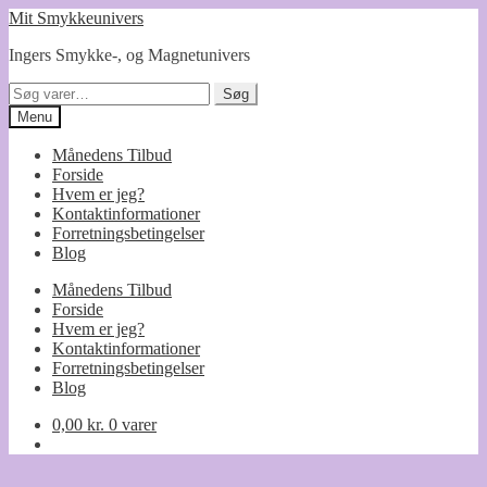
Spring
Spring
Mit Smykkeunivers
til
til
Ingers Smykke-, og Magnetunivers
navigation
indhold
Søg
Søg
efter:
Menu
Månedens Tilbud
Forside
Hvem er jeg?
Kontaktinformationer
Forretningsbetingelser
Blog
Månedens Tilbud
Forside
Hvem er jeg?
Kontaktinformationer
Forretningsbetingelser
Blog
0,00
kr.
0 varer