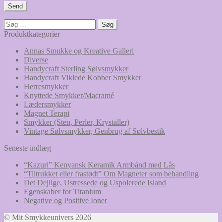
Søg
efter:
Produktkategorier
Annas Smukke og Kreative Galleri
Diverse
Handycraft Sterling Sølvsmykker
Handycraft Viklede Kobber Smykker
Herresmykker
Knyttede Smykker/Macramé
Lædersmykker
Magnet Terapi
Smykker (Sten, Perler, Krystaller)
Vintage Sølvsmykker, Genbrug af Sølvbestik
Seneste indlæg
“Kazuri” Kenyansk Keramik Armbånd med Lås
“Tiltrukket eller frastødt” Om Magneter som behandling
Det Dejlige, Ustressede og Uspolerede Island
Egenskaber for Titanium
Negative og Positive Ioner
© Mit Smykkeunivers 2026