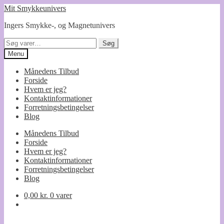
Spring
Spring
Mit Smykkeunivers
til
til
Ingers Smykke-, og Magnetunivers
navigation
indhold
Søg
Søg
efter:
Menu
Månedens Tilbud
Forside
Hvem er jeg?
Kontaktinformationer
Forretningsbetingelser
Blog
Månedens Tilbud
Forside
Hvem er jeg?
Kontaktinformationer
Forretningsbetingelser
Blog
0,00
kr.
0 varer