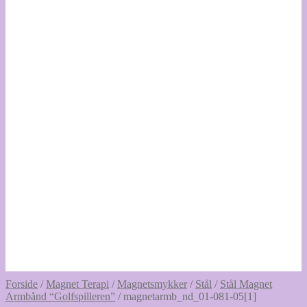
Forside
/
Magnet Terapi
/
Magnetsmykker
/
Stål
/
Stål Magnet
Armbånd “Golfspilleren”
/
magnetarmb_nd_01-081-05[1]