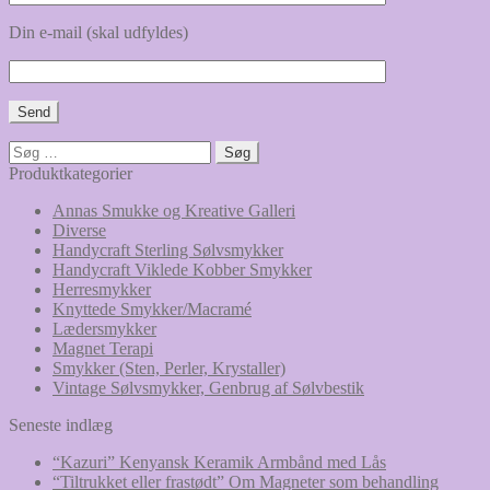
Din e-mail (skal udfyldes)
Søg
efter:
Produktkategorier
Annas Smukke og Kreative Galleri
Diverse
Handycraft Sterling Sølvsmykker
Handycraft Viklede Kobber Smykker
Herresmykker
Knyttede Smykker/Macramé
Lædersmykker
Magnet Terapi
Smykker (Sten, Perler, Krystaller)
Vintage Sølvsmykker, Genbrug af Sølvbestik
Seneste indlæg
“Kazuri” Kenyansk Keramik Armbånd med Lås
“Tiltrukket eller frastødt” Om Magneter som behandling