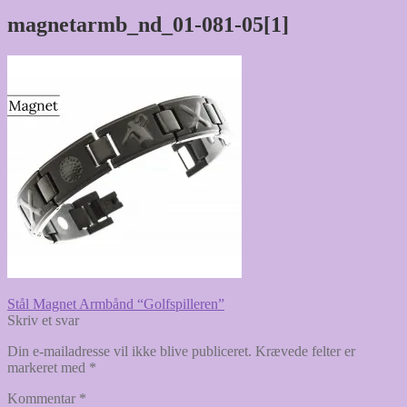
magnetarmb_nd_01-081-05[1]
Indlægsnavigation
Forrige
Stål Magnet Armbånd “Golfspilleren”
indlæg:
Skriv et svar
Din e-mailadresse vil ikke blive publiceret.
Krævede felter er
markeret med
*
Kommentar
*