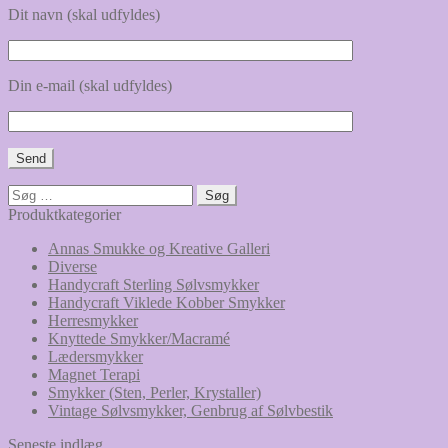
Dit navn (skal udfyldes)
Din e-mail (skal udfyldes)
Søg
efter:
Produktkategorier
Annas Smukke og Kreative Galleri
Diverse
Handycraft Sterling Sølvsmykker
Handycraft Viklede Kobber Smykker
Herresmykker
Knyttede Smykker/Macramé
Lædersmykker
Magnet Terapi
Smykker (Sten, Perler, Krystaller)
Vintage Sølvsmykker, Genbrug af Sølvbestik
Seneste indlæg