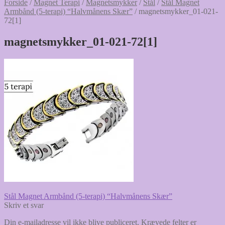
Forside
/
Magnet Terapi
/
Magnetsmykker
/
Stål
/
Stål Magnet
Armbånd (5-terapi) “Halvmånens Skær”
/
magnetsmykker_01-021-
72[1]
magnetsmykker_01-021-72[1]
Indlægsnavigation
Forrige
Stål Magnet Armbånd (5-terapi) “Halvmånens Skær”
indlæg:
Skriv et svar
Din e-mailadresse vil ikke blive publiceret.
Krævede felter er