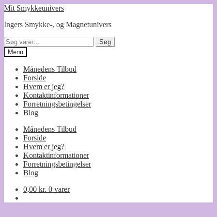
Spring
Spring
Mit Smykkeunivers
til
til
Ingers Smykke-, og Magnetunivers
navigation
indhold
Søg
Søg
efter:
Menu
Månedens Tilbud
Forside
Hvem er jeg?
Kontaktinformationer
Forretningsbetingelser
Blog
Månedens Tilbud
Forside
Hvem er jeg?
Kontaktinformationer
Forretningsbetingelser
Blog
0,00
kr.
0 varer