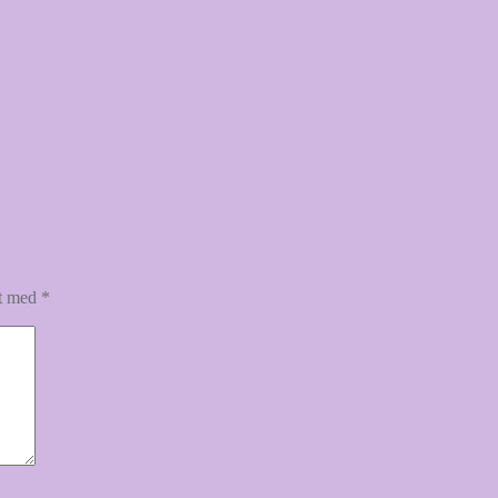
et med
*