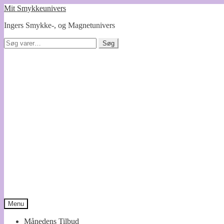
Spring
Spring
Mit Smykkeunivers
til
til
Ingers Smykke-, og Magnetunivers
navigation
indhold
Søg
Søg
efter:
Menu
Månedens Tilbud