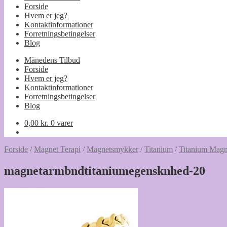
Forside
Hvem er jeg?
Kontaktinformationer
Forretningsbetingelser
Blog
Månedens Tilbud
Forside
Hvem er jeg?
Kontaktinformationer
Forretningsbetingelser
Blog
0,00
kr.
0 varer
Forside
/
Magnet Terapi
/
Magnetsmykker
/
Titanium
/
Titanium Mag
magnetarmbndtitaniumegensknhed-20