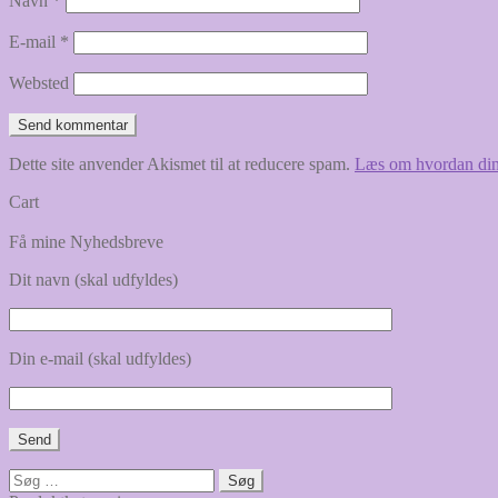
Navn
*
E-mail
*
Websted
Dette site anvender Akismet til at reducere spam.
Læs om hvordan din
Cart
Få mine Nyhedsbreve
Dit navn (skal udfyldes)
Din e-mail (skal udfyldes)
Søg
efter: