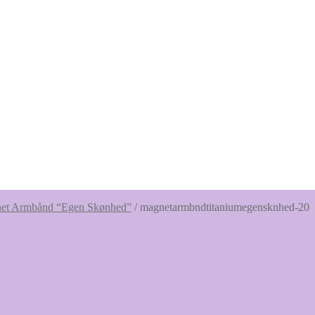
net Armbånd “Egen Skønhed”
/
magnetarmbndtitaniumegensknhed-20