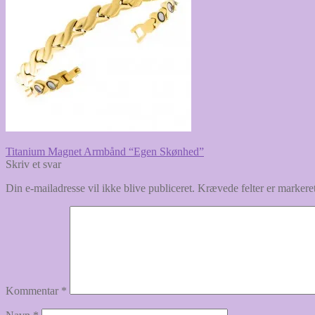
Indlægsnavigation
Forrige
Titanium Magnet Armbånd “Egen Skønhed”
indlæg:
Skriv et svar
Din e-mailadresse vil ikke blive publiceret.
Krævede felter er marker
Kommentar
*