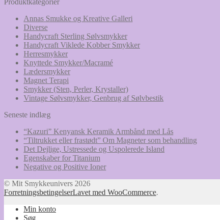
Produktkategorier
Annas Smukke og Kreative Galleri
Diverse
Handycraft Sterling Sølvsmykker
Handycraft Viklede Kobber Smykker
Herresmykker
Knyttede Smykker/Macramé
Lædersmykker
Magnet Terapi
Smykker (Sten, Perler, Krystaller)
Vintage Sølvsmykker, Genbrug af Sølvbestik
Seneste indlæg
“Kazuri” Kenyansk Keramik Armbånd med Lås
“Tiltrukket eller frastødt” Om Magneter som behandling
Det Dejlige, Ustressede og Uspolerede Island
Egenskaber for Titanium
Negative og Positive Ioner
© Mit Smykkeunivers 2026
Forretningsbetingelser
Lavet med WooCommerce
.
Min konto
Søg