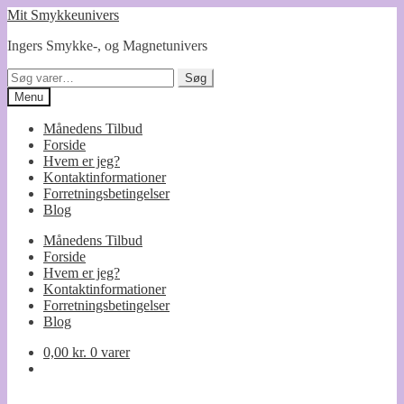
Spring
Spring
Mit Smykkeunivers
til
til
Ingers Smykke-, og Magnetunivers
navigation
indhold
Søg
Søg
efter:
Menu
Månedens Tilbud
Forside
Hvem er jeg?
Kontaktinformationer
Forretningsbetingelser
Blog
Månedens Tilbud
Forside
Hvem er jeg?
Kontaktinformationer
Forretningsbetingelser
Blog
0,00
kr.
0 varer