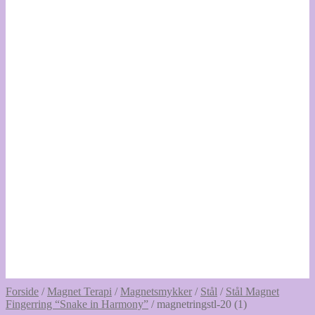
Forside
/
Magnet Terapi
/
Magnetsmykker
/
Stål
/
Stål Magnet
Fingerring “Snake in Harmony”
/
magnetringstl-20 (1)