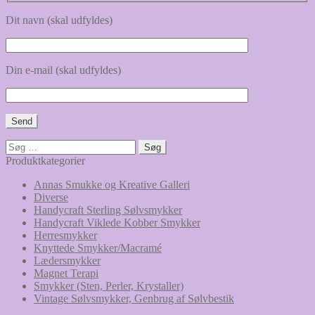
Dit navn (skal udfyldes)
Din e-mail (skal udfyldes)
Søg
efter:
Produktkategorier
Annas Smukke og Kreative Galleri
Diverse
Handycraft Sterling Sølvsmykker
Handycraft Viklede Kobber Smykker
Herresmykker
Knyttede Smykker/Macramé
Lædersmykker
Magnet Terapi
Smykker (Sten, Perler, Krystaller)
Vintage Sølvsmykker, Genbrug af Sølvbestik