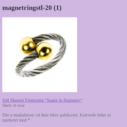
magnetringstl-20 (1)
Indlægsnavigation
Forrige
Stål Magnet Fingerring “Snake in Harmony”
indlæg:
Skriv et svar
Din e-mailadresse vil ikke blive publiceret.
Krævede felter er
markeret med
*