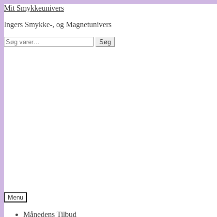
Spring
Spring
Mit Smykkeunivers
til
til
Ingers Smykke-, og Magnetunivers
navigation
indhold
Søg
Søg
efter:
Menu
Månedens Tilbud