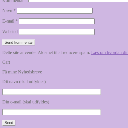
Kommentar
*
Navn
*
E-mail
*
Websted
Dette site anvender Akismet til at reducere spam.
Læs om hvordan din
Cart
Få mine Nyhedsbreve
Dit navn (skal udfyldes)
Din e-mail (skal udfyldes)