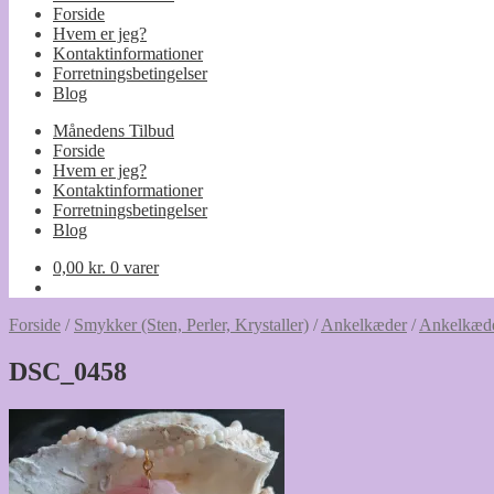
Forside
Hvem er jeg?
Kontaktinformationer
Forretningsbetingelser
Blog
Månedens Tilbud
Forside
Hvem er jeg?
Kontaktinformationer
Forretningsbetingelser
Blog
0,00
kr.
0 varer
Forside
/
Smykker (Sten, Perler, Krystaller)
/
Ankelkæder
/
Ankelkæde
DSC_0458