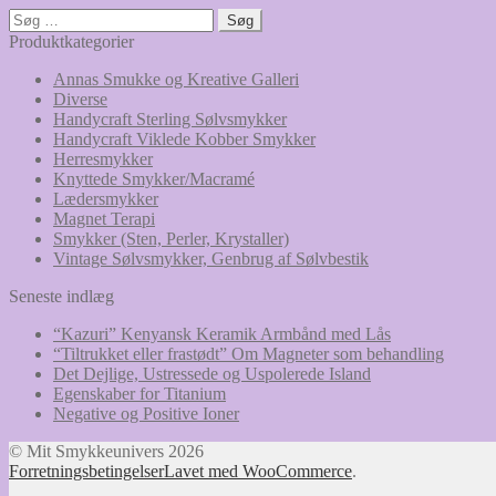
Søg
efter:
Produktkategorier
Annas Smukke og Kreative Galleri
Diverse
Handycraft Sterling Sølvsmykker
Handycraft Viklede Kobber Smykker
Herresmykker
Knyttede Smykker/Macramé
Lædersmykker
Magnet Terapi
Smykker (Sten, Perler, Krystaller)
Vintage Sølvsmykker, Genbrug af Sølvbestik
Seneste indlæg
“Kazuri” Kenyansk Keramik Armbånd med Lås
“Tiltrukket eller frastødt” Om Magneter som behandling
Det Dejlige, Ustressede og Uspolerede Island
Egenskaber for Titanium
Negative og Positive Ioner
© Mit Smykkeunivers 2026
Forretningsbetingelser
Lavet med WooCommerce
.