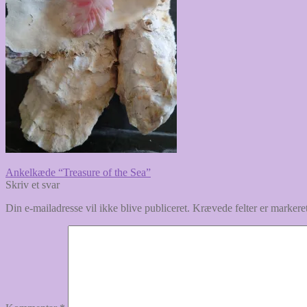
Indlægsnavigation
Forrige
Ankelkæde “Treasure of the Sea”
indlæg:
Skriv et svar
Din e-mailadresse vil ikke blive publiceret.
Krævede felter er marker