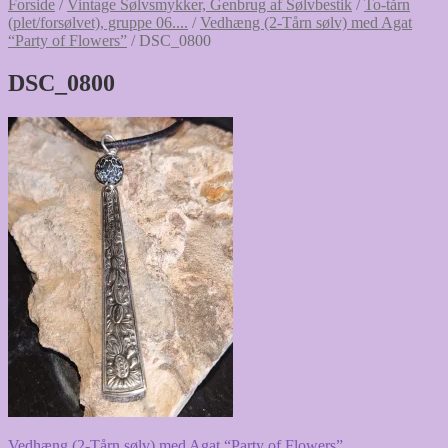
Forside
/
Vintage Sølvsmykker, Genbrug af Sølvbestik
/
To-tårn
(plet/forsølvet), gruppe 06....
/
Vedhæng (2-Tårn sølv) med Agat
“Party of Flowers”
/
DSC_0800
DSC_0800
Forrige
Vedhæng (2-Tårn sølv) med Agat “Party of Flowers”