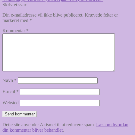
Indlægsnavigation
indlæg:
Skriv et svar
Din e-mailadresse vil ikke blive publiceret.
Krævede felter er
markeret med
*
Kommentar
*
Navn
*
E-mail
*
Websted
Dette site anvender Akismet til at reducere spam.
Læs om hvordan
din kommentar bliver behandlet
.