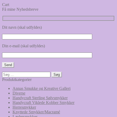
Cart
Få mine Nyhedsbreve
Dit navn (skal udfyldes)
Din e-mail (skal udfyldes)
Søg
efter:
Produktkategorier
Annas Smukke og Kreative Galleri
Diverse
Handycraft Sterling Sølvsmykker
Handycraft Viklede Kobber Smykker
Herresmykker
Knyttede Smykker/Macramé
Lædersmykker