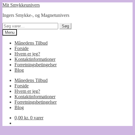
Spring
Spring
Mit Smykkeunivers
til
til
Ingers Smykke-, og Magnetunivers
navigation
indhold
Søg
Søg
efter:
Menu
Månedens Tilbud
Forside
Hvem er jeg?
Kontaktinformationer
Forretningsbetingelser
Blog
Månedens Tilbud
Forside
Hvem er jeg?
Kontaktinformationer
Forretningsbetingelser
Blog
0,00
kr.
0 varer