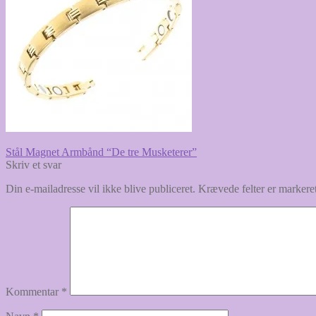
Indlægsnavigation
Forrige
Stål Magnet Armbånd “De tre Musketerer”
indlæg:
Skriv et svar
Din e-mailadresse vil ikke blive publiceret.
Krævede felter er marker
Kommentar
*