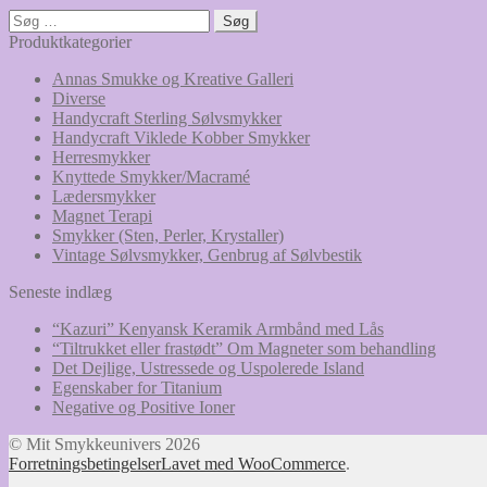
Søg
efter:
Produktkategorier
Annas Smukke og Kreative Galleri
Diverse
Handycraft Sterling Sølvsmykker
Handycraft Viklede Kobber Smykker
Herresmykker
Knyttede Smykker/Macramé
Lædersmykker
Magnet Terapi
Smykker (Sten, Perler, Krystaller)
Vintage Sølvsmykker, Genbrug af Sølvbestik
Seneste indlæg
“Kazuri” Kenyansk Keramik Armbånd med Lås
“Tiltrukket eller frastødt” Om Magneter som behandling
Det Dejlige, Ustressede og Uspolerede Island
Egenskaber for Titanium
Negative og Positive Ioner
© Mit Smykkeunivers 2026
Forretningsbetingelser
Lavet med WooCommerce
.