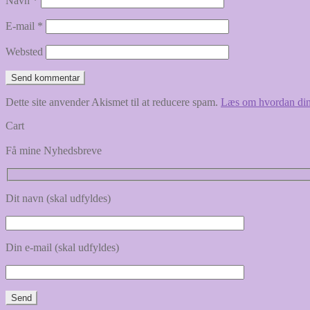
Navn
*
E-mail
*
Websted
Dette site anvender Akismet til at reducere spam.
Læs om hvordan din
Cart
Få mine Nyhedsbreve
Dit navn (skal udfyldes)
Din e-mail (skal udfyldes)