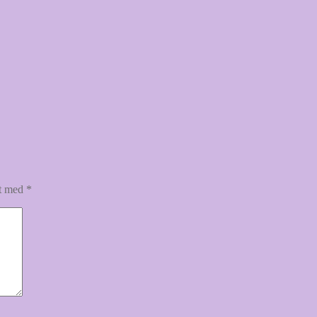
et med
*