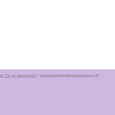
d “De tre Musketerer”
/
magnetarmbndstldetremusketerer-20