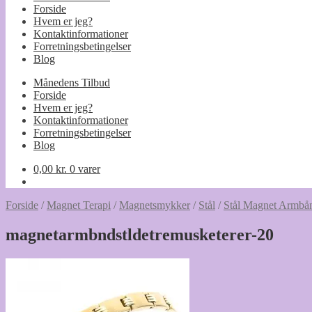
Forside
Hvem er jeg?
Kontaktinformationer
Forretningsbetingelser
Blog
Månedens Tilbud
Forside
Hvem er jeg?
Kontaktinformationer
Forretningsbetingelser
Blog
0,00
kr.
0 varer
Forside
/
Magnet Terapi
/
Magnetsmykker
/
Stål
/
Stål Magnet Armbån
magnetarmbndstldetremusketerer-20