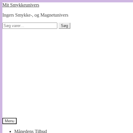
Spring
Spring
Mit Smykkeunivers
til
til
Ingers Smykke-, og Magnetunivers
navigation
indhold
Søg
Søg
efter:
Menu
Månedens Tilbud