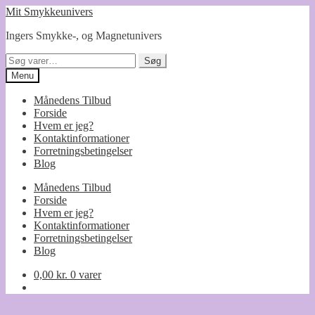
Spring
Spring
Mit Smykkeunivers
til
til
Ingers Smykke-, og Magnetunivers
navigation
indhold
Søg
Søg
efter:
Menu
Månedens Tilbud
Forside
Hvem er jeg?
Kontaktinformationer
Forretningsbetingelser
Blog
Månedens Tilbud
Forside
Hvem er jeg?
Kontaktinformationer
Forretningsbetingelser
Blog
0,00
kr.
0 varer