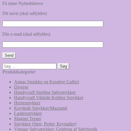
Få mine Nyhedsbreve
Dit navn (skal udfyldes)
Din e-mail (skal udfyldes)
Søg
efter:
Produktkategorier
Annas Smukke og Kreative Galleri
Diverse
Handycraft Sterling Sølvsmykker
Handycraft Viklede Kobber Smykker
Herresmykker
Knyttede Smykker/Macramé
Lædersmykker
Magnet Terapi
Smykker (Sten, Perler, Krystaller)
Vintage Sølvsmykker, Genbrug af Sølvbestik