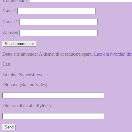
Kommentar
*
Navn
*
E-mail
*
Websted
Dette site anvender Akismet til at reducere spam.
Læs om hvordan din
Cart
Få mine Nyhedsbreve
Dit navn (skal udfyldes)
Din e-mail (skal udfyldes)