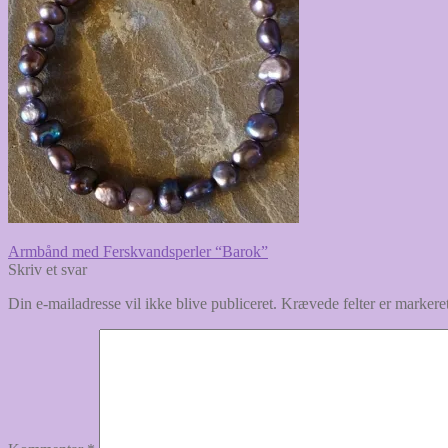
Indlægsnavigation
Forrige
Armbånd med Ferskvandsperler “Barok”
indlæg:
Skriv et svar
Din e-mailadresse vil ikke blive publiceret.
Krævede felter er marker