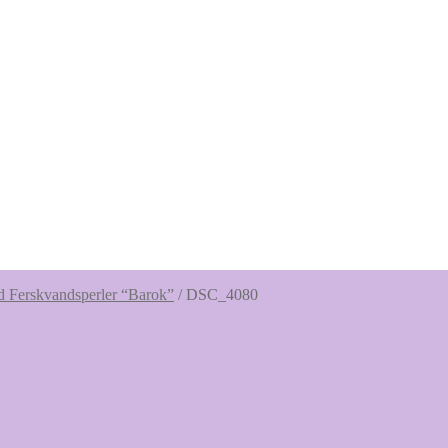
 Ferskvandsperler “Barok”
/
DSC_4080