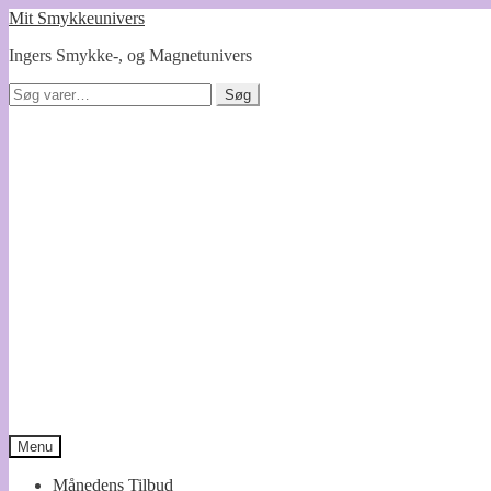
Spring
Spring
Mit Smykkeunivers
til
til
Ingers Smykke-, og Magnetunivers
navigation
indhold
Søg
Søg
efter:
Menu
Månedens Tilbud