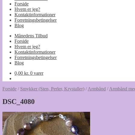
Forside
Hvem er jeg?
Kontaktinformationer
Forretningsbetingelser
Blog
Månedens Tilbud
Forside
Hvem er jeg?
Kontaktinformationer
Forretningsbetingelser
Blog
0,00
kr.
0 varer
Forside
/
Smykker (Sten, Perler, Krystaller)
/
Armbånd
/
Armbånd med
DSC_4080