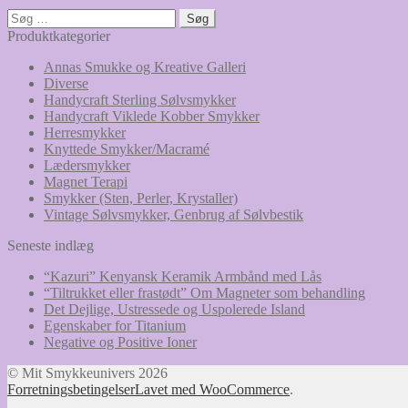
Søg
efter:
Produktkategorier
Annas Smukke og Kreative Galleri
Diverse
Handycraft Sterling Sølvsmykker
Handycraft Viklede Kobber Smykker
Herresmykker
Knyttede Smykker/Macramé
Lædersmykker
Magnet Terapi
Smykker (Sten, Perler, Krystaller)
Vintage Sølvsmykker, Genbrug af Sølvbestik
Seneste indlæg
“Kazuri” Kenyansk Keramik Armbånd med Lås
“Tiltrukket eller frastødt” Om Magneter som behandling
Det Dejlige, Ustressede og Uspolerede Island
Egenskaber for Titanium
Negative og Positive Ioner
© Mit Smykkeunivers 2026
Forretningsbetingelser
Lavet med WooCommerce
.