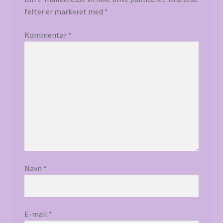
felter er markeret med
*
Kommentar
*
Navn
*
E-mail
*