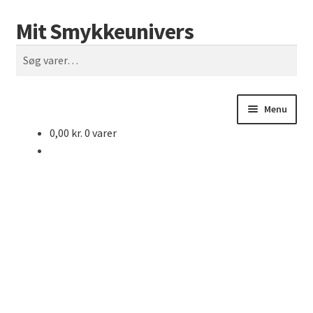
Mit Smykkeunivers
Spring
Spring
Søg
til
til
Søg
navigation
indhold
efter:
Menu
0,00
kr.
0 varer
Månedens Tilbud
Forside
Hvem er jeg?
Kontaktinformationer
Forretningsbetingelser