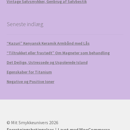
Vintage Sølvsmykker, Genbrug af Sølvbestik
Seneste indlæg
“Kazuri” Kenyansk Keramik Armbånd med Lås
“Tiltrukket eller frastødt” Om Magneter som behandling
Det Dejlige, Ustressede og Uspolerede Island
Egenskaber for Titanium
Negative og Positive Ioner
© Mit Smykkeunivers 2026
Forretningsbetingelser
Lavet med WooCommerce
.