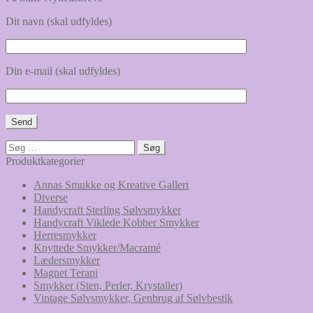
Dit navn (skal udfyldes)
Din e-mail (skal udfyldes)
Søg
efter:
Produktkategorier
Annas Smukke og Kreative Galleri
Diverse
Handycraft Sterling Sølvsmykker
Handycraft Viklede Kobber Smykker
Herresmykker
Knyttede Smykker/Macramé
Lædersmykker
Magnet Terapi
Smykker (Sten, Perler, Krystaller)
Vintage Sølvsmykker, Genbrug af Sølvbestik