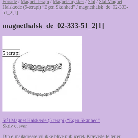
Forside
/
Magnet Terapi
/
Magnetsmykker
/
Stål
/
Stål Magnet
Halskæde (5-terapi) “Egen Skønhed”
/
magnethalsk_de_02-333-
51_2[1]
magnethalsk_de_02-333-51_2[1]
Indlægsnavigation
Forrige
Stål Magnet Halskæde (5-terapi) “Egen Skønhed”
indlæg:
Skriv et svar
Din e-mailadresse vil ikke blive publiceret.
Krævede felter er