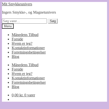
Spring
Spring
Mit Smykkeunivers
til
til
Ingers Smykke-, og Magnetunivers
navigation
indhold
Søg
Søg
efter:
Menu
Månedens Tilbud
Forside
Hvem er jeg?
Kontaktinformationer
Forretningsbetingelser
Blog
Månedens Tilbud
Forside
Hvem er jeg?
Kontaktinformationer
Forretningsbetingelser
Blog
0,00
kr.
0 varer