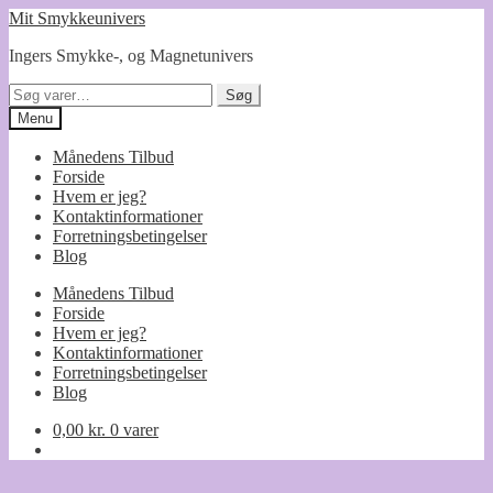
Spring
Spring
Mit Smykkeunivers
til
til
Ingers Smykke-, og Magnetunivers
navigation
indhold
Søg
Søg
efter:
Menu
Månedens Tilbud
Forside
Hvem er jeg?
Kontaktinformationer
Forretningsbetingelser
Blog
Månedens Tilbud
Forside
Hvem er jeg?
Kontaktinformationer
Forretningsbetingelser
Blog
0,00
kr.
0 varer