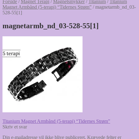
Forside
/
Magnet Terapi
/
Magnetsmykker
/
Titanium
/
Titanium
Magnet Armbånd (5-terapi) “Tidernes Strøm”
/
magnetarmb_nd_03-
528-55[1]
magnetarmb_nd_03-528-55[1]
Indlægsnavigation
Forrige
Titanium Magnet Armbånd (5-terapi) “Tidernes Strøm”
indlæg:
Skriv et svar
Din e-mailadresse vil ikke blive publiceret.
Krævede felter er