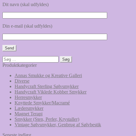
Dit navn (skal udfyldes)
Din e-mail (skal udfyldes)
Søg
efter:
Produktkategorier
Annas Smukke og Kreative Galleri
Diverse
Handycraft Sterling Sølvsmykker
Handycraft Viklede Kobber Smykker
Herresmykker
Knyttede Smykker/Macramé
Lædersmykker
Magnet Terapi
Smykker (Sten, Perler, Krystaller)
Vintage Sølvsmykker, Genbrug af Sølvbestik
Seneste indlæg