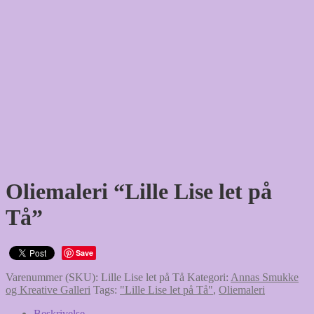
Oliemaleri “Lille Lise let på
Tå”
Save
Varenummer (SKU):
Lille Lise let på Tå
Kategori:
Annas Smukke
og Kreative Galleri
Tags:
"Lille Lise let på Tå"
,
Oliemaleri
Beskrivelse