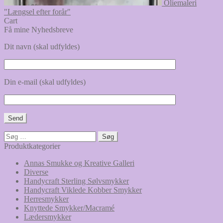
Oliemaleri
"Længsel efter forår"
Cart
Få mine Nyhedsbreve
Dit navn (skal udfyldes)
Din e-mail (skal udfyldes)
Søg
efter:
Produktkategorier
Annas Smukke og Kreative Galleri
Diverse
Handycraft Sterling Sølvsmykker
Handycraft Viklede Kobber Smykker
Herresmykker
Knyttede Smykker/Macramé
Lædersmykker