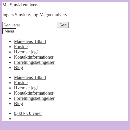
Spring
Spring
Mit Smykkeunivers
til
til
Ingers Smykke-, og Magnetunivers
navigation
indhold
Søg
Søg
efter:
Menu
Månedens Tilbud
Forside
Hvem er jeg?
Kontaktinformationer
Forretningsbetingelser
Blog
Månedens Tilbud
Forside
Hvem er jeg?
Kontaktinformationer
Forretningsbetingelser
Blog
0,00
kr.
0 varer