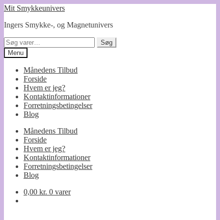
Spring
Spring
Mit Smykkeunivers
til
til
Ingers Smykke-, og Magnetunivers
navigation
indhold
Søg
Søg
efter:
Menu
Månedens Tilbud
Forside
Hvem er jeg?
Kontaktinformationer
Forretningsbetingelser
Blog
Månedens Tilbud
Forside
Hvem er jeg?
Kontaktinformationer
Forretningsbetingelser
Blog
0,00
kr.
0 varer