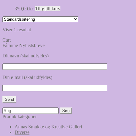
359,00
kr.
Tilføj til kurv
Viser 1 resultat
Cart
Få mine Nyhedsbreve
Dit navn (skal udfyldes)
Din e-mail (skal udfyldes)
Søg
efter:
Produktkategorier
Annas Smukke og Kreative Galleri
Diverse