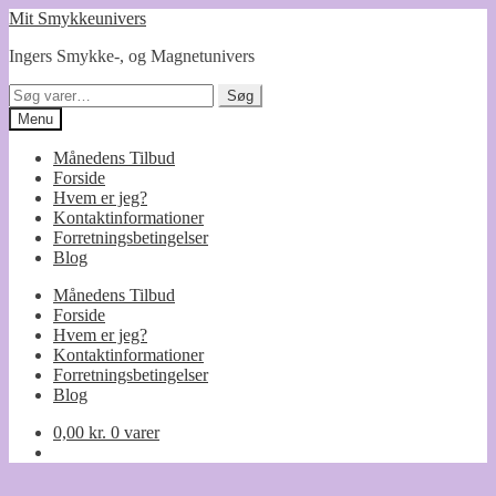
Spring
Spring
Mit Smykkeunivers
til
til
Ingers Smykke-, og Magnetunivers
navigation
indhold
Søg
Søg
efter:
Menu
Månedens Tilbud
Forside
Hvem er jeg?
Kontaktinformationer
Forretningsbetingelser
Blog
Månedens Tilbud
Forside
Hvem er jeg?
Kontaktinformationer
Forretningsbetingelser
Blog
0,00
kr.
0 varer