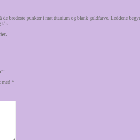
 bredeste punkter i mat titanium og blank guldfarve. Leddene begynde
 lås.
det.
a””
et med
*