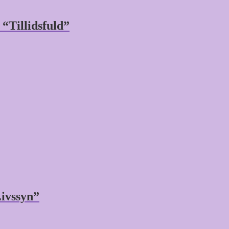
“Tillidsfuld”
ivssyn”