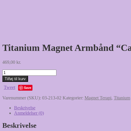
Titanium Magnet Armbånd “Ca
469,00
kr.
Titanium
Magnet
Tilføj til kurv
Armbånd
Tweet
"Cassiopeia"
Save
antal
Varenummer (SKU):
03-213-02
Kategorier:
Magnet Terapi
,
Titanium
Beskrivelse
Anmeldelser (0)
Beskrivelse