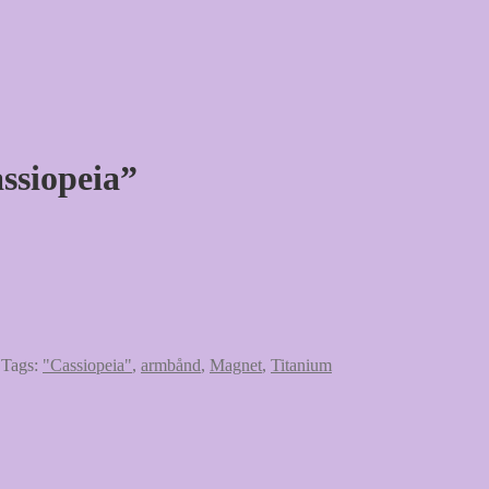
ssiopeia”
Tags:
"Cassiopeia"
,
armbånd
,
Magnet
,
Titanium