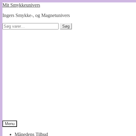
Spring
Spring
Mit Smykkeunivers
til
til
Ingers Smykke-, og Magnetunivers
navigation
indhold
Søg
Søg
efter:
Menu
Månedens Tilbud