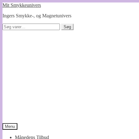
Spring
Spring
Mit Smykkeunivers
til
til
Ingers Smykke-, og Magnetunivers
navigation
indhold
Søg
Søg
efter:
Menu
Månedens Tilbud