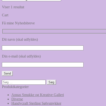
var:
er:
Viser 1 resultat
399,00 kr..
349,00 kr..
Cart
Få mine Nyhedsbreve
Dit navn (skal udfyldes)
Din e-mail (skal udfyldes)
Søg
efter:
Produktkategorier
Annas Smukke og Kreative Galleri
Diverse
Handycraft Sterling Sølvsmykker