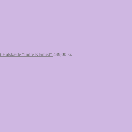
t Halskæde "Indre Klarhed"
449,00
kr.
Den
Den
oprindelige
aktuelle
pris
pris
var:
er:
225,00 kr..
200,00 kr..