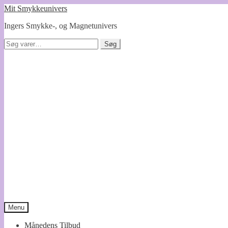
Spring
Spring
Mit Smykkeunivers
til
til
Ingers Smykke-, og Magnetunivers
navigation
indhold
Søg
Søg
efter:
Menu
Månedens Tilbud