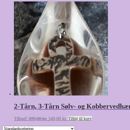
2-Tårn, 3-Tårn Sølv- og Kobbervedhæ
Den
Den
Tilbud!
399,00
kr.
349,00
kr.
Tilføj til kurv
oprindelige
aktuelle
pris
pris