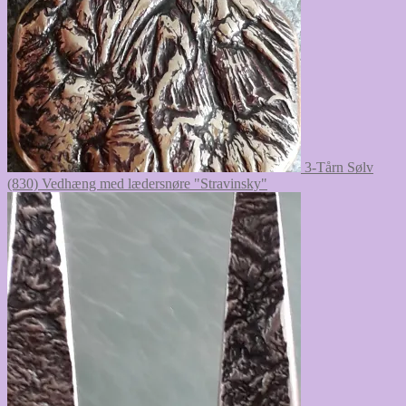
3-Tårn Sølv
(830) Vedhæng med lædersnøre "Stravinsky"