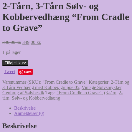
2-Tårn, 3-Tårn Sølv- og
Kobbervedhæng “From Cradle
to Grave”
Den
Den
399,00
kr.
349,00
kr.
oprindelige
aktuelle
1 på lager
pris
pris
var:
er:
2-
Tilføj til kurv
399,00 kr..
349,00 kr..
Tårn,
Tweet
Save
3-
Tårn
Varenummer (SKU):
"From Cradle to Grave"
Kategorier:
2-Tårn og
Sølv-
3-Tårn Vedhæng med Kobber, gruppe 05
,
Vintage Sølvsmykker,
og
Genbrug af Sølvbestik
Tags:
"From Cradle to Grave"
,
(3-tårn
,
2-
Kobbervedhæng
tårn
,
Sølv- og Kobbervedhæng
"From
Cradle
Beskrivelse
to
Anmeldelser (0)
Grave"
antal
Beskrivelse