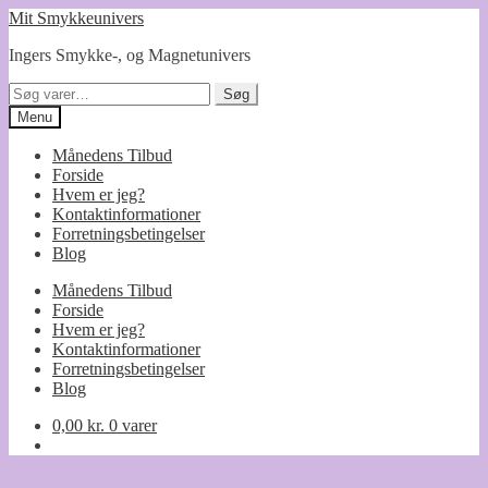
Spring
Spring
Mit Smykkeunivers
til
til
Ingers Smykke-, og Magnetunivers
navigation
indhold
Søg
Søg
efter:
Menu
Månedens Tilbud
Forside
Hvem er jeg?
Kontaktinformationer
Forretningsbetingelser
Blog
Månedens Tilbud
Forside
Hvem er jeg?
Kontaktinformationer
Forretningsbetingelser
Blog
0,00
kr.
0 varer