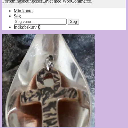
Forretningsbetingelser
Lavet med WooCommerce
.
Min konto
Søg
Søg
Søg
efter:
Indkøbskurv
0