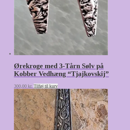
Ørekroge med 3-Tårn Sølv på
Kobber Vedhæng “Tjajkovskij”
300,00
kr.
Tilføj til kurv