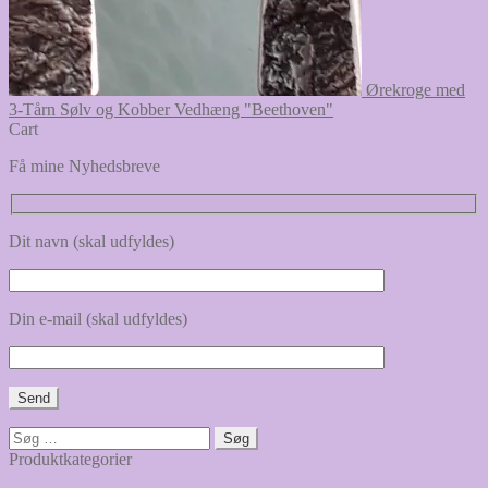
Ørekroge med
3-Tårn Sølv og Kobber Vedhæng "Beethoven"
Cart
Få mine Nyhedsbreve
Dit navn (skal udfyldes)
Din e-mail (skal udfyldes)
Søg
efter:
Produktkategorier