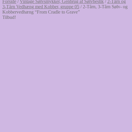
Forside
/
Vintage Sølvsmykker, Genbrug af Sølvbestik
/
2-Tårn og
3-Tårn Vedhæng med Kobber, gruppe 05
/
2-Tårn, 3-Tårn Sølv- og
Kobbervedhæng “From Cradle to Grave”
Tilbud!