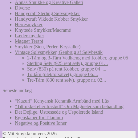
Annas Smukke og Kreative Galleri
Diverse
Handycraft Sterling Sølvsmykker
Handycraft Viklede Kobber Smykker
Herresmykker
Knyttede Smykker/Macramé
Lædersmykker
Magnet Terapi
Smykker (Sten, Perler, Krystaller)
Vintage Sølvsmykker, Genbrug af Sølvbestik
2-Tårn og 3-Tårn Vedhæng med Kobber, gruppe 05
Sterling Sølv (925 rent sølv), gruppe 01...
Sølv (830) på rent Kobber, gruppe 04 ....
To-tårn (plet/forsølvet), gruppe 06....
Tre-Tårn (830 rent sølv), gruppe nr. 02...
Seneste indlæg
“Kazuri” Kenyansk Keramik Armbånd med Lås
“Tiltrukket eller frastødt” Om Magneter som behandling
Det Dejlige, Ustressede og Uspolerede Island
Egenskaber for Titanium
Negative og Positive Ioner
© Mit Smykkeunivers 2026