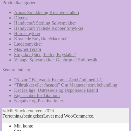
efter:
Produktkategorier
Annas Smukke og Kreative Galleri
Diverse
Handycraft Sterling Sølvsmykker
Handycraft Viklede Kobber Smykker
Herresmykker
Knyttede Smykker/Macramé
Lædersmykker
Magnet Terapi
Smykker (Sten, Perler, Krystaller)
Vintage Sølvsmykker, Genbrug af Sølvbestik
Seneste indlæg
“Kazuri” Kenyansk Keramik Armbånd med Lås
“Tiltrukket eller frastødt” Om Magneter som behandling
Det Dejlige, Ustressede og Uspolerede Island
Egenskaber for Titanium
Negative og Positive Ioner
© Mit Smykkeunivers 2026
Forretningsbetingelser
Lavet med WooCommerce
.
Min konto