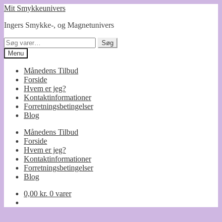
Spring
Spring
Mit Smykkeunivers
til
til
Ingers Smykke-, og Magnetunivers
navigation
indhold
Søg
Søg
efter:
Menu
Månedens Tilbud
Forside
Hvem er jeg?
Kontaktinformationer
Forretningsbetingelser
Blog
Månedens Tilbud
Forside
Hvem er jeg?
Kontaktinformationer
Forretningsbetingelser
Blog
0,00
kr.
0 varer