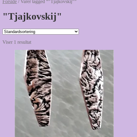
Forside
/
Varer tagged “"Tjajkovskij"”
"Tjajkovskij"
Viser 1 resultat