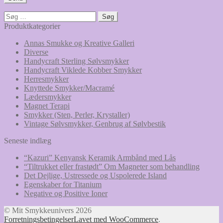
Søg
efter:
Produktkategorier
Annas Smukke og Kreative Galleri
Diverse
Handycraft Sterling Sølvsmykker
Handycraft Viklede Kobber Smykker
Herresmykker
Knyttede Smykker/Macramé
Lædersmykker
Magnet Terapi
Smykker (Sten, Perler, Krystaller)
Vintage Sølvsmykker, Genbrug af Sølvbestik
Seneste indlæg
“Kazuri” Kenyansk Keramik Armbånd med Lås
“Tiltrukket eller frastødt” Om Magneter som behandling
Det Dejlige, Ustressede og Uspolerede Island
Egenskaber for Titanium
Negative og Positive Ioner
© Mit Smykkeunivers 2026
Forretningsbetingelser
Lavet med WooCommerce
.