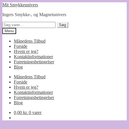
Spring
Spring
Mit Smykkeunivers
til
til
Ingers Smykke-, og Magnetunivers
navigation
indhold
Søg
Søg
efter:
Menu
Månedens Tilbud
Forside
Hvem er jeg?
Kontaktinformationer
Forretningsbetingelser
Blog
Månedens Tilbud
Forside
Hvem er jeg?
Kontaktinformationer
Forretningsbetingelser
Blog
0,00
kr.
0 varer