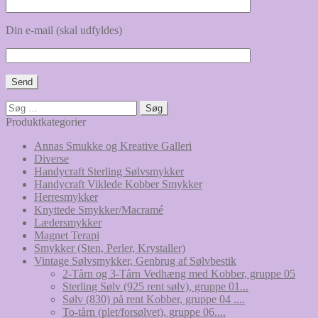
Din e-mail (skal udfyldes)
Søg
efter:
Produktkategorier
Annas Smukke og Kreative Galleri
Diverse
Handycraft Sterling Sølvsmykker
Handycraft Viklede Kobber Smykker
Herresmykker
Knyttede Smykker/Macramé
Lædersmykker
Magnet Terapi
Smykker (Sten, Perler, Krystaller)
Vintage Sølvsmykker, Genbrug af Sølvbestik
2-Tårn og 3-Tårn Vedhæng med Kobber, gruppe 05
Sterling Sølv (925 rent sølv), gruppe 01...
Sølv (830) på rent Kobber, gruppe 04 ....
To-tårn (plet/forsølvet), gruppe 06....