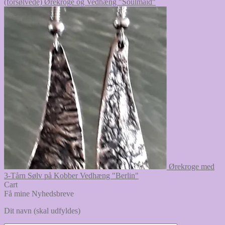
(forsølvede) Ørekroge og Vedhæng "Soulmaid"
Ørekroge med
3-Tårn Sølv på Kobber Vedhæng "Berlin"
Cart
Få mine Nyhedsbreve
Dit navn (skal udfyldes)