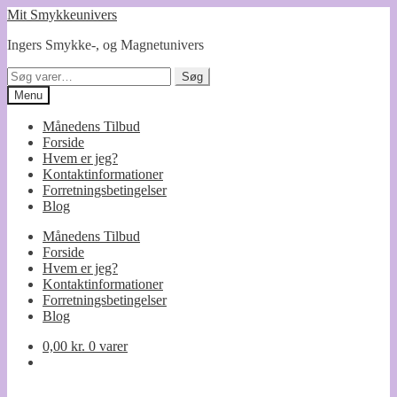
Spring
Spring
Mit Smykkeunivers
til
til
Ingers Smykke-, og Magnetunivers
navigation
indhold
Søg
Søg
efter:
Menu
Månedens Tilbud
Forside
Hvem er jeg?
Kontaktinformationer
Forretningsbetingelser
Blog
Månedens Tilbud
Forside
Hvem er jeg?
Kontaktinformationer
Forretningsbetingelser
Blog
0,00
kr.
0 varer