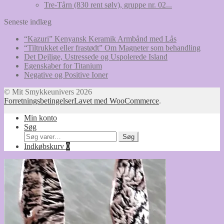
Tre-Tårn (830 rent sølv), gruppe nr. 02...
Seneste indlæg
“Kazuri” Kenyansk Keramik Armbånd med Lås
“Tiltrukket eller frastødt” Om Magneter som behandling
Det Dejlige, Ustressede og Uspolerede Island
Egenskaber for Titanium
Negative og Positive Ioner
© Mit Smykkeunivers 2026
Forretningsbetingelser
Lavet med WooCommerce
.
Min konto
Søg
Søg
Søg
efter:
Indkøbskurv
0