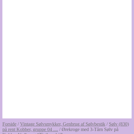
Forside
/
Vintage Sølvsmykker, Genbrug af Sølvbestik
/
Sølv (830)
på rent Kobber, gruppe 04 ....
/
Ørekroge med 3-Tårn Sølv på