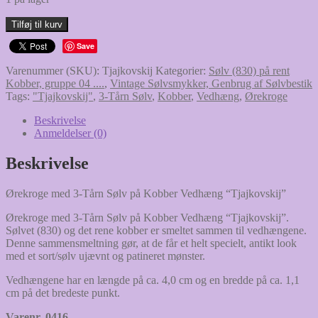
Ørekroge
Tilføj til kurv
med
Save
3-
Tårn
Varenummer (SKU):
Tjajkovskij
Kategorier:
Sølv (830) på rent
Sølv
Kobber, gruppe 04 ....
,
Vintage Sølvsmykker, Genbrug af Sølvbestik
på
Tags:
"Tjajkovskij"
,
3-Tårn Sølv
,
Kobber
,
Vedhæng
,
Ørekroge
Kobber
Vedhæng
Beskrivelse
"Tjajkovskij"
Anmeldelser (0)
antal
Beskrivelse
Ørekroge med 3-Tårn Sølv på Kobber Vedhæng “Tjajkovskij”
Ørekroge med 3-Tårn Sølv på Kobber Vedhæng “Tjajkovskij”.
Sølvet (830) og det rene kobber er smeltet sammen til vedhængene.
Denne sammensmeltning gør, at de får et helt specielt, antikt look
med et sort/sølv ujævnt og patineret mønster.
Vedhængene har en længde på ca. 4,0 cm og en bredde på ca. 1,1
cm på det bredeste punkt.
Varenr. 0416