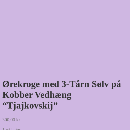
Ørekroge med 3-Tårn Sølv på
Kobber Vedhæng
“Tjajkovskij”
300,00
kr.
1 på lager