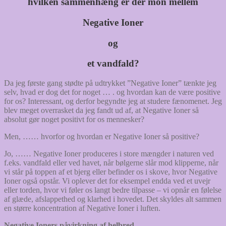
hvilken sammenhæng er der mon mellem
Negative Ioner
og
et vandfald?
Da jeg første gang stødte på udtrykket ”Negative Ioner” tænkte jeg
selv, hvad er dog det for noget … . og hvordan kan de være positive
for os? Interessant, og derfor begyndte jeg at studere fænomenet. Jeg
blev meget overrasket da jeg fandt ud af, at Negative Ioner så
absolut gør noget positivt for os mennesker?
Men, …… hvorfor og hvordan er Negative Ioner så positive?
Jo, …… Negative Ioner produceres i store mængder i naturen ved
f.eks. vandfald eller ved havet, når bølgerne slår mod klipperne, når
vi står på toppen af et bjerg eller befinder os i skove, hvor Negative
Ioner også opstår. Vi oplever det for eksempel endda ved et uvejr
eller torden, hvor vi føler os langt bedre tilpasse – vi opnår en følelse
af glæde, afslappethed og klarhed i hovedet. Det skyldes alt sammen
en større koncentration af Negative Ioner i luften.
Negative Ioners påvirkning af helbred.