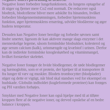
Negative Ioner forbedrer lungefunktionen, da lungens optagelse af
ilt stiger og fjerner mere Co2 end normalt. De reducerer også
blodtryk, blodcellerne bliver mere adskilte fra hinanden, hvilket
forbedrer blodgennemstrømningen, forbedrer hjertemusklens
funktion, øger hjertemusklens ernæring, udvider blodårerne og øger
hudens temperatur.
Desuden kan Negative Ioner berolige og forbedre søvnen samt
lindre smerter, ligesom de kan aktivere mange slags enzymer i det
menneskelige legeme, såsom formindske blodsukker, kolesterol og
øge serum calcium (kalk), urinmængde og kvælstof i urinen. Derfor
kan de indirekte formindske knogleskørhed og vitaminmangel,
hvilket forstærker skelettet.
Negative Ioner forøger de hvide blodlegemer, de røde blodlegemer
og hæmoglobin, som er et protein, der hjælper til at transportere ilt
fra lunger til væv og muskler. Blodets trombocytter (blodplader)
stiger og dette er vigtigt, når blod skal standses ved for eksempel en
hudskade. Globulin indholdet (kugleformede proteiner) kan forøges
og PH værdien forhøjes.
Smykker med Negative Ioner kan også hjælpe med til at tilføre
kroppen flere af de negative ioner, og derved opnåelse af en bedre
balance i kroppen.