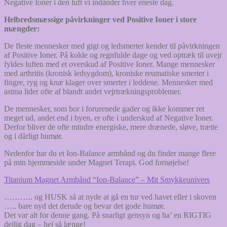
Negative Ioner i den luft vi indånder hver eneste dag.
Helbredsmæssige påvirkninger ved Positive Ioner i store
mængder:
De fleste mennesker med gigt og ledsmerter kender til påvirkningen
af Positive Ioner. På kolde og regnfulde dage og ved optræk til uvejr
fyldes luften med et overskud af Positive Ioner. Mange mennesker
med arthritis (kronisk ledsygdom), kroniske reumatiske smerter i
fingre, ryg og knæ klager over smerter i leddene. Mennesker med
astma lider ofte af blandt andet vejrtrækningsproblemer.
De mennesker, som bor i forurenede gader og ikke kommer ret
meget ud, andet end i byen, er ofte i underskud af Negative Ioner.
Derfor bliver de ofte mindre energiske, mere drænede, sløve, trætte
og i dårligt humør.
Nedenfor har du et Ion-Balance armbånd og du finder mange flere
på min hjemmeside under Magnet Terapi. God fornøjelse!
Titanium Magnet Armbånd “Ion-Balance” – Mit Smykkeunivers
……….. og HUSK så at nyde at gå en tur ved havet eller i skoven
….. bare nyd det derude og bevar det gode humør.
Det var alt for denne gang. På snarligt gensyn og ha’ en RIGTIG
dejlig dag – hej så længe!