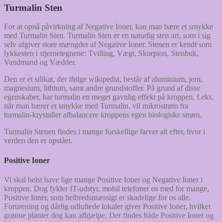
Turmalin Sten
For at opnå påvirkning af Negative Ioner, kan man bære et smykke
med Turmalin Sten. Turmalin Sten er en naturlig sten art, som i sig
selv afgiver store mængder af Negative Ioner. Stenen er kendt som
lykkesten i stjernetegnene: Tvilling, Vægt, Skorpion, Stenbuk,
Vandmand og Vædder.
Den er et silikat, der ifølge wikipedia, består af aluminium, jern,
magnesium, lithium, samt andre grundstoffer. På grund af disse
egenskaber, har turmalin en meget gavnlig effekt på kroppen, f.eks.
når man bærer et smykke med Turmalin, vil mikrostrøm fra
turmalin-krystaller afbalancere kroppens egen biologiske strøm.
Turmalin Stenen findes i mange forskellige farver alt efter, hvor i
verden den er opstået.
Positive Ioner
Vi skal helst have lige mange Positive Ioner og Negative Ioner i
kroppen. Dog fylder IT-udstyr, mobil telefoner os med for mange,
Positive Ioner, som helbredsmæssigt er skadelige for os alle.
Forurening og dårlig udluftede lokaler giver Positive Ioner, hvilket
grønne planter dog kan afhjælpe. Der findes både Positive Ioner og