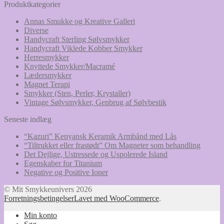
efter:
Produktkategorier
Annas Smukke og Kreative Galleri
Diverse
Handycraft Sterling Sølvsmykker
Handycraft Viklede Kobber Smykker
Herresmykker
Knyttede Smykker/Macramé
Lædersmykker
Magnet Terapi
Smykker (Sten, Perler, Krystaller)
Vintage Sølvsmykker, Genbrug af Sølvbestik
Seneste indlæg
“Kazuri” Kenyansk Keramik Armbånd med Lås
“Tiltrukket eller frastødt” Om Magneter som behandling
Det Dejlige, Ustressede og Uspolerede Island
Egenskaber for Titanium
Negative og Positive Ioner
© Mit Smykkeunivers 2026
Forretningsbetingelser
Lavet med WooCommerce
.
Min konto