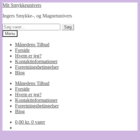
Spring
Spring
Mit Smykkeunivers
til
til
Ingers Smykke-, og Magnetunivers
navigation
indhold
Søg
Søg
efter:
Menu
Månedens Tilbud
Forside
Hvem er jeg?
Kontaktinformationer
Forretningsbetingelser
Blog
Månedens Tilbud
Forside
Hvem er jeg?
Kontaktinformationer
Forretningsbetingelser
Blog
0,00
kr.
0 varer