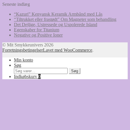
Seneste indlæg
“Kazuri” Kenyansk Keramik Armbånd med Lås
“Tiltrukket eller frastødt” Om Magneter som behandling
Det Dejlige, Ustressede og Uspolerede Island
Egenskaber for Titanium
Negative og Positive Ioner
© Mit Smykkeunivers 2026
Forretningsbetingelser
Lavet med WooCommerce
.
Min konto
Søg
Søg
Søg
efter:
Indkøbskurv
0