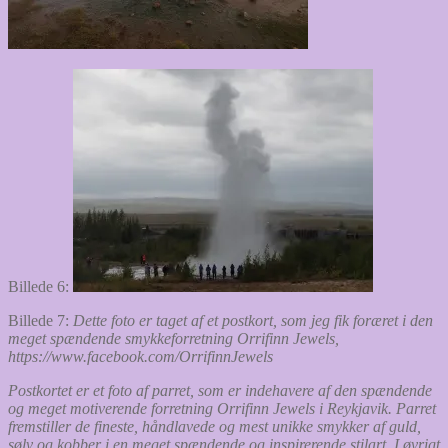
Billede 6:
Billede 7:
Dette foto er taget af et postkort, som jeg fik foræret i den
meget spændende smykkeforretning Orrifinn Jewels,
https://www.facebook.com/OrrifinnJewels
Postkortet er et foto af parret, som er indehavere af den spændende
og meget motiverende forretning Orrifinn Jewels i Reykjavik. Parret
fremstiller de fineste, håndlavede og mest unikke smykker af guld,
sølv og kobber i en meget spændende og inspirerende stilart. I øvrigt