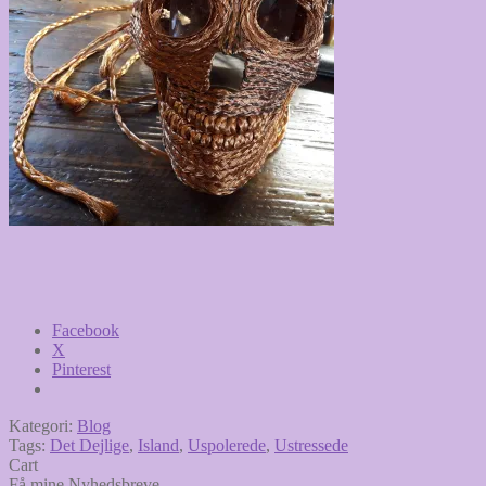
Facebook
X
Pinterest
Kategori:
Blog
Tags:
Det Dejlige
,
Island
,
Uspolerede
,
Ustressede
Cart
Få mine Nyhedsbreve