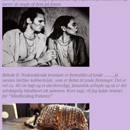
bærer de nogle af dem på fotoet.
Billede 8: Nedenstående kranium er fremstillet af tynde ……, ja
næsten hårfine kobbertråde, som er flettet til tynde fletninger. Det er
vel ca. 40 cm højt og et ubeskriveligt, fantastisk arbejde og så er det
selvfølgelig håndlavet alt sammen. Kort sagt, vil jeg kalde kraniet
for
“Mindhealing Patience”