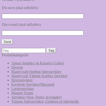
Dit navn (skal udfyldes)
Din e-mail (skal udfyldes)
Søg
efter:
Produktkategorier
Annas Smukke og Kreative Galleri
Diverse
Handycraft Sterling Sølvsmykker
Handycraft Viklede Kobber Smykker
Herresmykker
Knyttede Smykker/Macramé
Lædersmykker
Magnet Terapi
Smykker (Sten, Perler, Krystaller)
Vintage Sølvsmykker, Genbrug af Sølvbestik