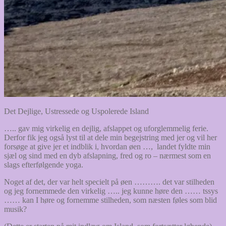
Det Dejlige, Ustressede og Uspolerede Island
….. gav mig virkelig en dejlig, afslappet og uforglemmelig ferie.
Derfor fik jeg også lyst til at dele min begejstring med jer og vil her
forsøge at give jer et indblik i, hvordan øen …, landet fyldte min
sjæl og sind med en dyb afslapning, fred og ro – nærmest som en
slags efterfølgende yoga.
Noget af det, der var helt specielt på øen ………. det var stilheden
og jeg fornemmede den virkelig ….. jeg kunne høre den …… tssys
…… kan I høre og fornemme stilheden, som næsten føles som blid
musik?