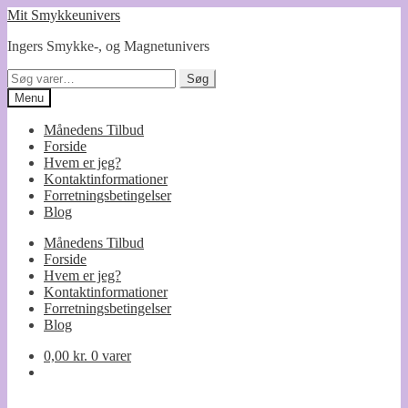
Spring
Spring
Mit Smykkeunivers
til
til
Ingers Smykke-, og Magnetunivers
navigation
indhold
Søg
Søg
efter:
Menu
Månedens Tilbud
Forside
Hvem er jeg?
Kontaktinformationer
Forretningsbetingelser
Blog
Månedens Tilbud
Forside
Hvem er jeg?
Kontaktinformationer
Forretningsbetingelser
Blog
0,00
kr.
0 varer