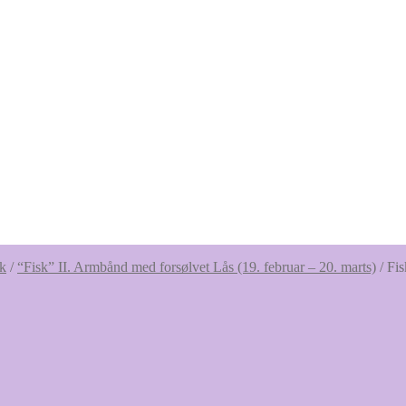
sk
/
“Fisk” II. Armbånd med forsølvet Lås (19. februar – 20. marts)
/
Fis