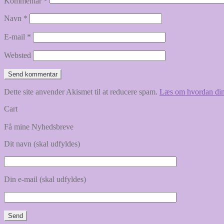
Kommentar
*
Navn
*
E-mail
*
Websted
Dette site anvender Akismet til at reducere spam.
Læs om hvordan din
Cart
Få mine Nyhedsbreve
Dit navn (skal udfyldes)
Din e-mail (skal udfyldes)