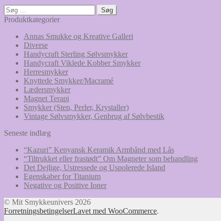
Søg
efter:
Produktkategorier
Annas Smukke og Kreative Galleri
Diverse
Handycraft Sterling Sølvsmykker
Handycraft Viklede Kobber Smykker
Herresmykker
Knyttede Smykker/Macramé
Lædersmykker
Magnet Terapi
Smykker (Sten, Perler, Krystaller)
Vintage Sølvsmykker, Genbrug af Sølvbestik
Seneste indlæg
“Kazuri” Kenyansk Keramik Armbånd med Lås
“Tiltrukket eller frastødt” Om Magneter som behandling
Det Dejlige, Ustressede og Uspolerede Island
Egenskaber for Titanium
Negative og Positive Ioner
© Mit Smykkeunivers 2026
Forretningsbetingelser
Lavet med WooCommerce
.