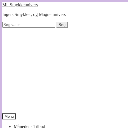
Spring
Spring
Mit Smykkeunivers
til
til
Ingers Smykke-, og Magnetunivers
navigation
indhold
Søg
Søg
efter:
Menu
Månedens Tilbud