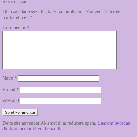
indlæg:
Skriv et svar
Din e-mailadresse vil ikke blive publiceret.
Krævede felter er
markeret med
*
Kommentar
*
Navn
*
E-mail
*
Websted
Dette site anvender Akismet til at reducere spam.
Læs om hvordan
din kommentar bliver behandlet
.