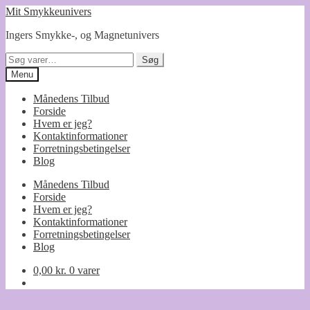
Spring
Spring
Mit Smykkeunivers
til
til
Ingers Smykke-, og Magnetunivers
navigation
indhold
Søg
Søg
efter:
Menu
Månedens Tilbud
Forside
Hvem er jeg?
Kontaktinformationer
Forretningsbetingelser
Blog
Månedens Tilbud
Forside
Hvem er jeg?
Kontaktinformationer
Forretningsbetingelser
Blog
0,00
kr.
0 varer