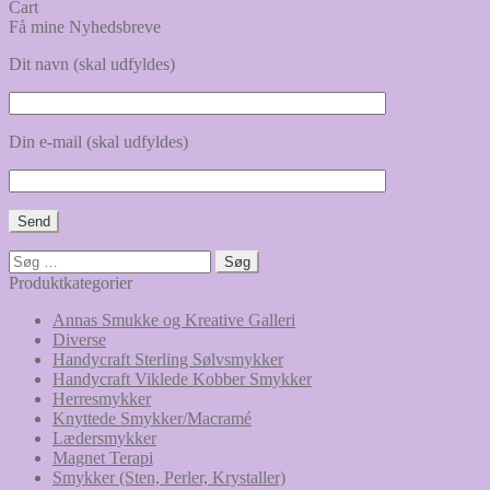
Cart
Få mine Nyhedsbreve
Dit navn (skal udfyldes)
Din e-mail (skal udfyldes)
Søg
efter:
Produktkategorier
Annas Smukke og Kreative Galleri
Diverse
Handycraft Sterling Sølvsmykker
Handycraft Viklede Kobber Smykker
Herresmykker
Knyttede Smykker/Macramé
Lædersmykker
Magnet Terapi
Smykker (Sten, Perler, Krystaller)