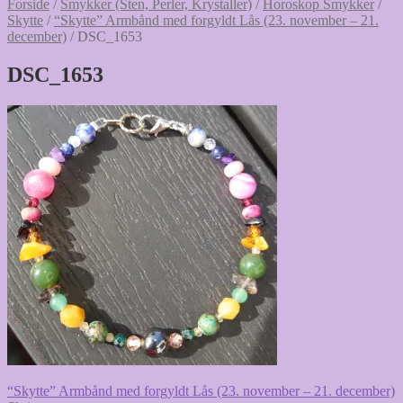
Forside
/
Smykker (Sten, Perler, Krystaller)
/
Horoskop Smykker
/
Skytte
/
“Skytte” Armbånd med forgyldt Lås (23. november – 21.
december)
/
DSC_1653
DSC_1653
Indlægsnavigation
Forrige
“Skytte” Armbånd med forgyldt Lås (23. november – 21. december)