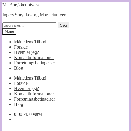
Spring
Spring
Mit Smykkeunivers
til
til
Ingers Smykke-, og Magnetunivers
navigation
indhold
Søg
Søg
efter:
Menu
Månedens Tilbud
Forside
Hvem er jeg?
Kontaktinformationer
Forretningsbetingelser
Blog
Månedens Tilbud
Forside
Hvem er jeg?
Kontaktinformationer
Forretningsbetingelser
Blog
0,00
kr.
0 varer