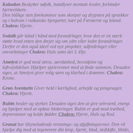
Kalzedon
Beskytter søfolk, bandlyser mentale kvaler, forbinder
hjerteelskere.
Den blålige sten forekommer som skorper og drypsten på sprækker
og i hulrum i vulkanske bjergarter, især på Færøerne og Island.
Chakra:
Hjerte.
Sodalit
går hånd i hånd med forandringer, hvor den er en stærk
støtte hvad enten den drejer sig om ydre eller indre forandringer.
Derfor er den også ideel ved nye projekter, udfordringer eller
omvæltninger
Chakra:
Hals samt det 3. Øje.
Ametyst
er god mod stress, søvnløshed, hovedpine og
luftvejslidelser. Hjælper sjælevenner med at finde sammen. Desuden
siges, at Ametyst giver rolig søvn og klarhed i drømme.
Chakra:
Krone.
Grøn Aventurin
Giver held i kærlighed, arbejde og pengesager.
Chakra:
Hjerte.
Rubin
healer og styrker. Desuden siges den at give selvværd, energi
og hjælper med at opløse blokeringer. Rubin er god mod træthed,
depressioner og kolde fødder.
Chakra:
Hjerte, Hals og Rod.
Granat
har tilsyneladende rensnings- og afgiftningsevner. Den vil
hjælpe dig med at regenerere din krop, hjerte, blod, stofskifte, libido,