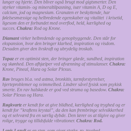
lunger og hjerte. Den bliver også brugt mod gigtsmerter. Den
styrker vitamin- og mineraltilpasning, især vitamin A, D og E,
calcium, jod og magnesium. Granaten er beskyttende, har
følelsesmæssige og helbredende egenskaber og vitalitet i krisetid,
ligesom den er forbundet med overflod, held, kærlighed og
succes.
Chakra:
Rod og Krone.
Diamant
virker helbredende og genopbyggende. Den står for
ekspansion, hvor den bringer klarhed, inspiration og visdom.
Desuden giver den livskraft og ubrydelig troskab.
Topaz
er en optimist sten, der bringer glæde, sundhed, inspiration
og skønhed. Den afhjælper ved afvænning af stimulanser.
Chakra:
Krone, Pineal, Hara og Solar Plexus.
Rav
bruges bl.a. ved astma, bronkitis, tarmforstyrrelser,
hjerteproblemer og svimmelhed. Lindrer såvel fysisk som psykisk
smerte. En rav halskæde er god ved struma og basedow.
Chakra:
Solar Plexus og Hara.
Røgk
vartz
er kendt for at give blidhed, kærlighed og tryghed og er
kendt for ”kraftens krystal”, da den kan frembringe selvsikkerhed
og et selvværd fra en særlig dybde. Den lærer os at tilgive og giver
rolige, trygge og tillidsfulde vibrationer.
Chakra: Rod.
Lapis Lazuli
er en sten, som giver styrke, ro, tryghed,