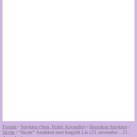
Forside
/
Smykker (Sten, Perler, Krystaller)
/
Horoskop Smykker
/
Skytte
/
“Skytte” Armbånd med forgyldt Lås (23. november – 21.