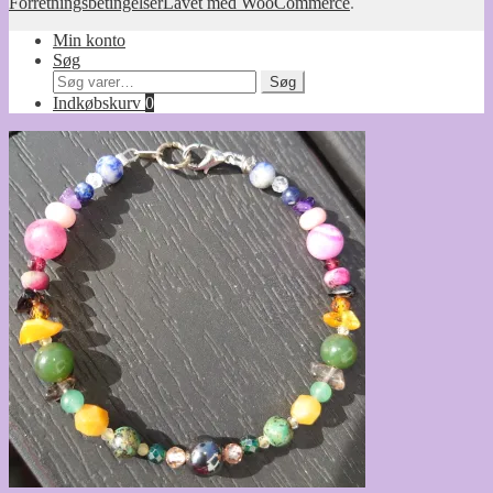
Forretningsbetingelser
Lavet med WooCommerce
.
Min konto
Søg
Søg
Søg
efter:
Indkøbskurv
0