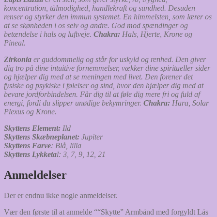
koncentration, tålmodighed, handlekraft og sundhed. Desuden
renser og styrker den immun systemet. En himmelsten, som lærer os
at se skønheden i os selv og andre. God mod spændinger og
betændelse i hals og luftveje.
Chakra:
Hals, Hjerte, Krone og
Pineal.
Zirkonia
er guddommelig og står for uskyld og renhed. Den giver
dig tro på dine intuitive fornemmelser, vækker dine spiritueller sider
og hjælper dig med at se meningen med livet. Den forener det
fysiske og psykiske i følelser og sind, hvor den hjælper dig med at
bevare jordforbindelsen. Får dig til at føle dig mere fri og fuld af
energi, fordi du slipper unødige bekymringer.
Chakra:
Hara, Solar
Plexus og Krone.
Skyttens Element:
Ild
Skyttens Skæbneplanet:
Jupiter
Skyttens Farve
: Blå, lilla
Skyttens Lykketa
l: 3, 7, 9, 12, 21
Anmeldelser
Der er endnu ikke nogle anmeldelser.
Vær den første til at anmelde ““Skytte” Armbånd med forgyldt Lås