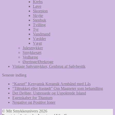
Krebs
Løve
Skorpion
Skytte
Stenbuk
Tvilling
Tyr
Vandmand
Vædder
Vægt
Julesmykker
Smykkesæt
Vedhæng
Øreringe/Ørekroge
Vintage Sølvsmykker, Genbrug af Sølvbestik
Seneste indlæg
“Kazuri” Kenyansk Keramik Armbånd med Lås
“Tiltrukket eller frastødt” Om Magneter som behandling
Det Dejlige, Ustressede og Uspolerede Island
Egenskaber for Titanium
Negative og Positive Ioner
© Mit Smykkeunivers 2026