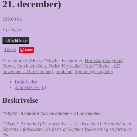
21. december)
199,00
kr.
1 på lager
"Skytte"
Tilføj til kurv
Armbånd
Tweet
Save
med
forgyldt
Varenummer (SKU):
"Skytte"
Kategorier:
Horoskop Smykker
,
Lås
Skytte
,
Smykker (Sten, Perler, Krystaller)
Tags:
"Skytte"
,
(23.
(23.
november - 21. december)
,
armbånd
,
Stjernetegnsmykker
november
-
Beskrivelse
21.
Anmeldelser (0)
december)
antal
Beskrivelse
“Skytte” Armbånd (23. november – 21. december)
“Skytte” Armbånd (23. november – 21. december). Armbånd med
Skyttens 3 fødselssten, de fleste af Skyttens lykkesten og en forsølvet
lås.