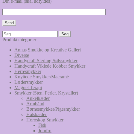
Din e-mail (skal udfyldes)
Søg
efter:
Produktkategorier
Annas Smukke og Kreative Galleri
Diverse
Handycraft Sterling Sølvsmykker
Handycraft Viklede Kobber Smykker
Herresmykker
Knyttede Smykker/Macramé
Lædersmykker
Magnet Terapi
Smykker (Sten, Perler, Krystaller)
Ankelkæder
Armbånd
Børnesmykker/Pigesmykker
Halskæder
Horoskop Smykker
Fisk
Jomfru