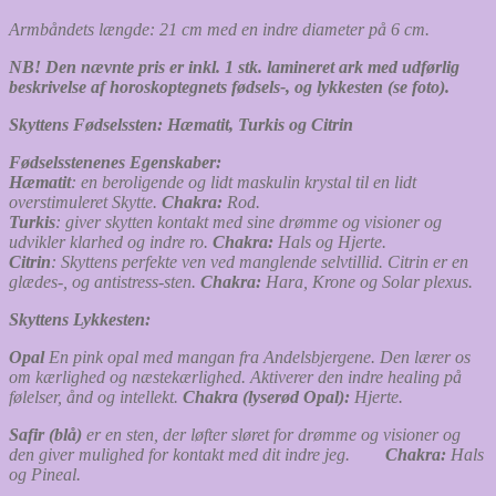
Armbåndets længde: 21 cm med en indre diameter på 6 cm.
NB! Den nævnte pris er inkl. 1 stk. lamineret ark med udførlig
beskrivelse af horoskoptegnets fødsels-, og lykkesten (se foto).
Skyttens Fødselssten: Hæmatit, Turkis og Citrin
Fødselsstenenes Egenskaber:
Hæmatit
: en beroligende og lidt maskulin krystal til en lidt
overstimuleret Skytte.
Chakra:
Rod.
Turkis
: giver skytten kontakt med sine drømme og visioner og
udvikler klarhed og indre ro.
Chakra:
Hals og Hjerte.
Citrin
: Skyttens perfekte ven ved manglende selvtillid. Citrin er en
glædes-, og antistress-sten.
Chakra:
Hara, Krone og Solar plexus.
Skyttens Lykkesten:
Opal
En pink opal med mangan fra Andelsbjergene. Den lærer os
om kærlighed og næstekærlighed. Aktiverer den indre healing på
følelser, ånd og intellekt.
Chakra (lyserød Opal):
Hjerte.
Safir (blå)
er en sten, der løfter sløret for drømme og visioner og
den giver mulighed for kontakt med dit indre jeg.
Chakra:
Hals
og Pineal.