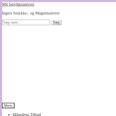
Spring
Spring
Mit Smykkeunivers
til
til
Ingers Smykke-, og Magnetunivers
navigation
indhold
Søg
Søg
efter:
Menu
Månedens Tilbud