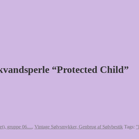
vandsperle “Protected Child”
et), gruppe 06....
,
Vintage Sølvsmykker, Genbrug af Sølvbestik
Tags:
"