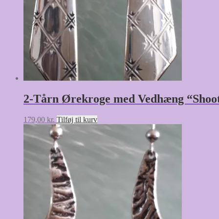
2-Tårn Ørekroge med Vedhæng “Shoot
179,00
kr.
Tilføj til kurv