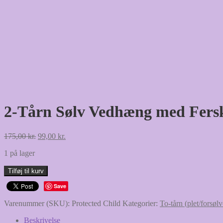
2-Tårn Sølv Vedhæng med Fersk
Den
Den
175,00
kr.
99,00
kr.
oprindelige
aktuelle
1 på lager
pris
pris
var:
er:
2-
Tilføj til kurv
175,00 kr..
99,00 kr..
Tårn
Save
Sølv
Vedhæng
Varenummer (SKU):
Protected Child
Kategorier:
To-tårn (plet/forsølv
med
Ferskvandsperle
Beskrivelse