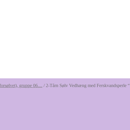
forsølvet), gruppe 06....
/
2-Tårn Sølv Vedhæng med Ferskvandsperle “