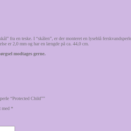
” fra en teske. I “skålen”, er der monteret en lyseblå ferskvandsperle
else er 2,0 mm og har en længde på ca. 44,0 cm.
pørgsel modtages gerne.
perle “Protected Child””
et med
*