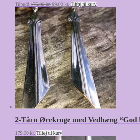
Den
Den
Tilbud!
175,00
kr.
99,00
kr.
Tilføj til kurv
oprindelige
aktuelle
pris
pris
var:
er:
175,00 kr..
99,00 kr..
2-Tårn Ørekroge med Vedhæng “God 
179,00
kr.
Tilføj til kurv