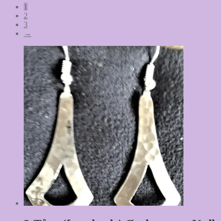
1
2
3
→