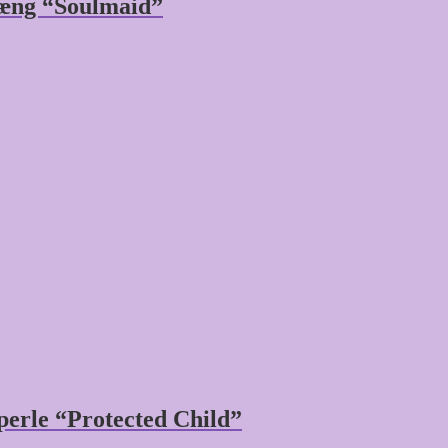
hæng “Soulmaid”
erle “Protected Child”