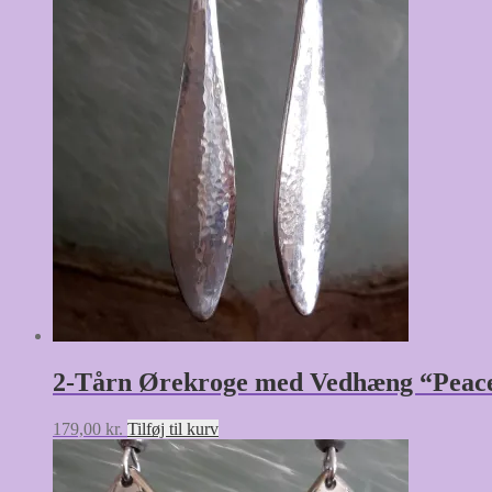
2-Tårn Ørekroge med Vedhæng “Peace
179,00
kr.
Tilføj til kurv