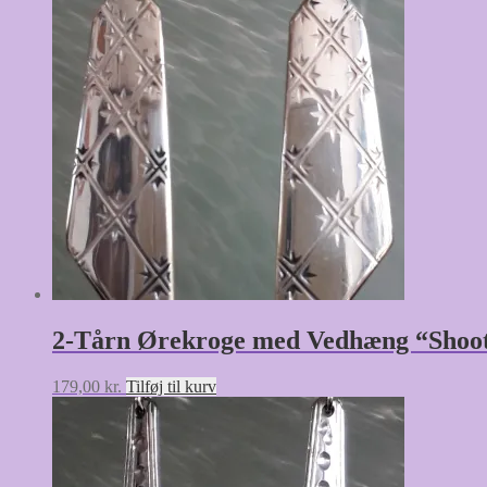
2-Tårn Ørekroge med Vedhæng “Shoot
179,00
kr.
Tilføj til kurv