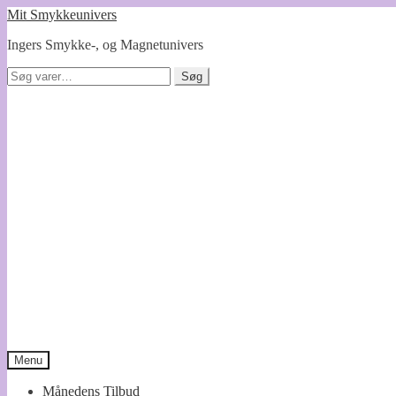
Spring
Spring
Mit Smykkeunivers
til
til
Ingers Smykke-, og Magnetunivers
navigation
indhold
Søg
Søg
efter:
Menu
Månedens Tilbud