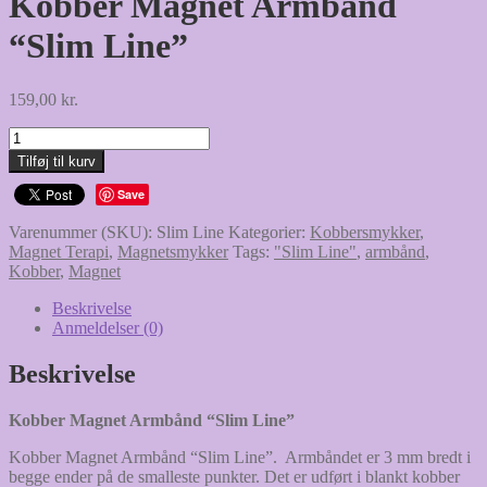
Kobber Magnet Armbånd
“Slim Line”
159,00
kr.
Kobber
Magnet
Tilføj til kurv
Armbånd
"Slim
Save
Line"
Varenummer (SKU):
Slim Line
Kategorier:
Kobbersmykker
,
antal
Magnet Terapi
,
Magnetsmykker
Tags:
"Slim Line"
,
armbånd
,
Kobber
,
Magnet
Beskrivelse
Anmeldelser (0)
Beskrivelse
Kobber Magnet Armbånd “Slim Line”
Kobber Magnet Armbånd “Slim Line”. Armbåndet er 3 mm bredt i
begge ender på de smalleste punkter. Det er udført i blankt kobber