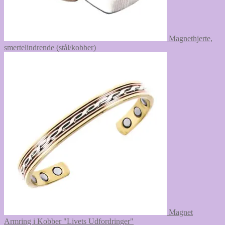
Magnethjerte,
smertelindrende (stål/kobber)
Magnet
Armring i Kobber "Livets Udfordringer"