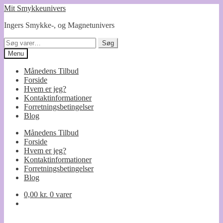
Spring
Spring
Mit Smykkeunivers
til
til
Ingers Smykke-, og Magnetunivers
navigation
indhold
Søg
Søg
efter:
Menu
Månedens Tilbud
Forside
Hvem er jeg?
Kontaktinformationer
Forretningsbetingelser
Blog
Månedens Tilbud
Forside
Hvem er jeg?
Kontaktinformationer
Forretningsbetingelser
Blog
0,00
kr.
0 varer