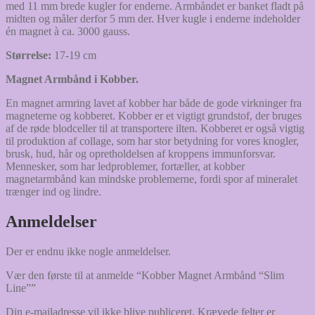
med 11 mm brede kugler for enderne. Armbåndet er banket fladt på
midten og måler derfor 5 mm der. Hver kugle i enderne indeholder
én magnet à ca. 3000 gauss.
Størrelse:
17-19 cm
Magnet Armbånd i Kobber.
En magnet armring lavet af kobber har både de gode virkninger fra
magneterne og kobberet. Kobber er et vigtigt grundstof, der bruges
af de røde blodceller til at transportere ilten. Kobberet er også vigtig
til produktion af collage, som har stor betydning for vores knogler,
brusk, hud, hår og opretholdelsen af kroppens immunforsvar.
Mennesker, som har ledproblemer, fortæller, at kobber
magnetarmbånd kan mindske problemerne, fordi spor af mineralet
trænger ind og lindre.
Anmeldelser
Der er endnu ikke nogle anmeldelser.
Vær den første til at anmelde “Kobber Magnet Armbånd “Slim
Line””
Din e-mailadresse vil ikke blive publiceret.
Krævede felter er