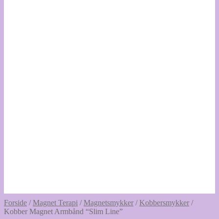
Forside
/
Magnet Terapi
/
Magnetsmykker
/
Kobbersmykker
/
Kobber Magnet Armbånd “Slim Line”