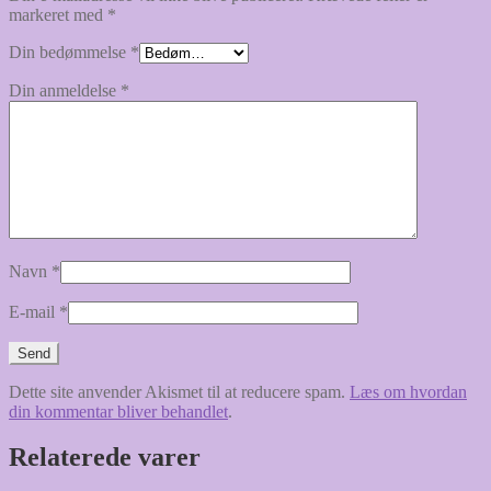
markeret med
*
Din bedømmelse
*
Din anmeldelse
*
Navn
*
E-mail
*
Dette site anvender Akismet til at reducere spam.
Læs om hvordan
din kommentar bliver behandlet
.
Relaterede varer