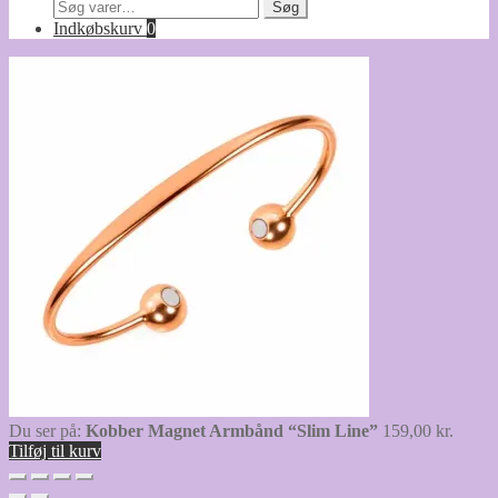
Søg
Søg
efter:
Indkøbskurv
0
Du ser på:
Kobber Magnet Armbånd “Slim Line”
159,00
kr.
Tilføj til kurv