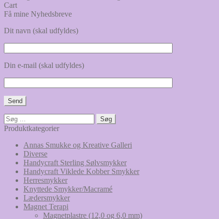
Cart
Få mine Nyhedsbreve
Dit navn (skal udfyldes)
Din e-mail (skal udfyldes)
Søg
efter:
Produktkategorier
Annas Smukke og Kreative Galleri
Diverse
Handycraft Sterling Sølvsmykker
Handycraft Viklede Kobber Smykker
Herresmykker
Knyttede Smykker/Macramé
Lædersmykker
Magnet Terapi
Magnetplastre (12,0 og 6,0 mm)