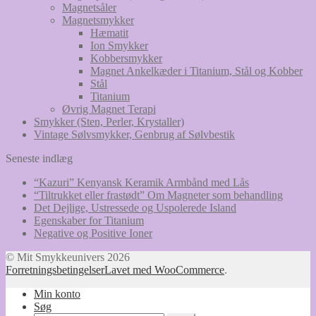
Magnetsåler
Magnetsmykker
Hæmatit
Ion Smykker
Kobbersmykker
Magnet Ankelkæder i Titanium, Stål og Kobber
Stål
Titanium
Øvrig Magnet Terapi
Smykker (Sten, Perler, Krystaller)
Vintage Sølvsmykker, Genbrug af Sølvbestik
Seneste indlæg
“Kazuri” Kenyansk Keramik Armbånd med Lås
“Tiltrukket eller frastødt” Om Magneter som behandling
Det Dejlige, Ustressede og Uspolerede Island
Egenskaber for Titanium
Negative og Positive Ioner
© Mit Smykkeunivers 2026
Forretningsbetingelser
Lavet med WooCommerce
.
Min konto
Søg