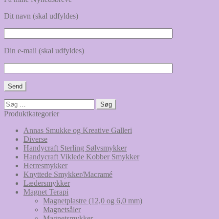
Dit navn (skal udfyldes)
Din e-mail (skal udfyldes)
Søg
efter:
Produktkategorier
Annas Smukke og Kreative Galleri
Diverse
Handycraft Sterling Sølvsmykker
Handycraft Viklede Kobber Smykker
Herresmykker
Knyttede Smykker/Macramé
Lædersmykker
Magnet Terapi
Magnetplastre (12,0 og 6,0 mm)
Magnetsåler
Magnetsmykker