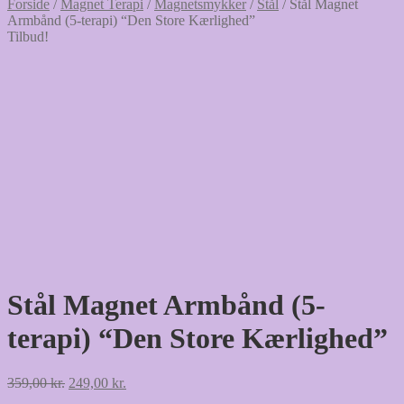
Forside
/
Magnet Terapi
/
Magnetsmykker
/
Stål
/
Stål Magnet
Armbånd (5-terapi) “Den Store Kærlighed”
Tilbud!
Stål Magnet Armbånd (5-
terapi) “Den Store Kærlighed”
Den
Den
359,00
kr.
249,00
kr.
oprindelige
aktuelle