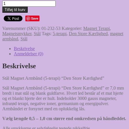
Stål
pris
pris
Magnet
var:
er:
Tilføj til kurv
Armbånd
359,00 kr..
249,00 kr..
(5-
Save
terapi)
Varenummer (SKU):
01-232-53
Kategorier:
Magnet Terapi
,
"Den
Magnetsmykker
,
Stål
Tags:
5-terapi
,
Den Store Kærlighed
,
magnet
Store
armbånd
,
Stål
Kærlighed"
antal
Beskrivelse
Anmeldelser (0)
Beskrivelse
Stål Magnet Armbånd (5-terapi) “Den Store Kærlighed”
Stål Magnet Armbånd (5-terapi) “Den Store Kærlighed” er 7,0 mm
bredt i mat stål og blank guldfarve. Hvert led består af et mat hjerte
og et blankt hjerte der er hult. Indeholder 3000 gauss magneter,
infrarød terapi, negative ioner, germanium og energipulver.
Armbåndet er forsynet med en oplukkelig lås.
Vælg længde 0,5 – 1,0 cm større end omkredsen på håndleddet.
Alle smykkerne er selvfølgelig testede nikkelfrie.