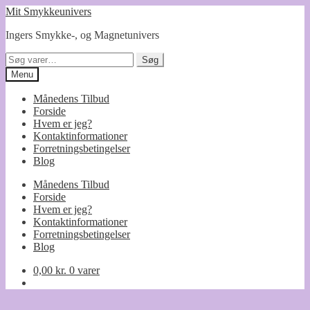
Spring
Spring
Mit Smykkeunivers
til
til
Ingers Smykke-, og Magnetunivers
navigation
indhold
Søg
Søg
efter:
Menu
Månedens Tilbud
Forside
Hvem er jeg?
Kontaktinformationer
Forretningsbetingelser
Blog
Månedens Tilbud
Forside
Hvem er jeg?
Kontaktinformationer
Forretningsbetingelser
Blog
0,00
kr.
0 varer