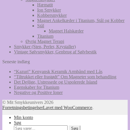
Hæmatit
Ion Smykker
Kobbersmykker
Magnet Ankelkæder i Titanium, Stål og Kobber
Stål
Magnet Halskæder
Titanium
Øvrig Magnet Terapi
Smykker (Sten, Perler, Krystaller)
Vintage Sølvsmykker, Genbrug af Sølvbestik
Seneste indlæg
“Kazuri” Kenyansk Keramik Armbånd med Lås
“Tiltrukket eller frastødt” Om Magneter som behandling
Det Dejlige, Ustressede og Uspolerede Island
Egenskaber for Titanium
Negative og Positive Ioner
© Mit Smykkeunivers 2026
Forretningsbetingelser
Lavet med WooCommerce
.
Min konto
Søg
Søg
Søg